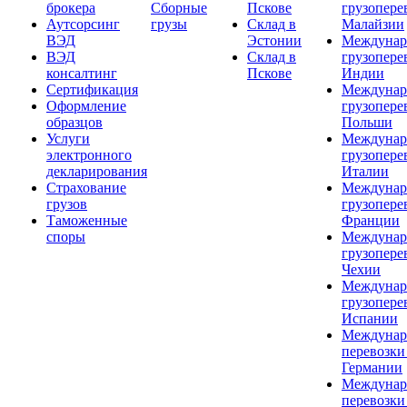
брокера
Сборные
Пскове
грузопере
Аутсорсинг
грузы
Склад в
Малайзии
ВЭД
Эстонии
Междунар
ВЭД
Склад в
грузопере
консалтинг
Пскове
Индии
Сертификация
Междунар
Оформление
грузопере
образцов
Польши
Услуги
Междунар
электронного
грузопере
декларирования
Италии
Страхование
Междунар
грузов
грузопере
Таможенные
Франции
споры
Междунар
грузопере
Чехии
Междунар
грузопере
Испании
Междунар
перевозки
Германии
Междунар
перевозки