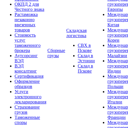
ОКПД 2 для
грузопере
Честного знака
Европы
Растаможка
Междунар
незаконно
грузопере
ввезенных
Китая
товаров
Междунар
Складская
Стоимость
грузопере
логистика
услуг
Кореи
таможенного
СВХ в
Междунар
брокера
Сборные
Пскове
грузопере
Аутсорсинг
грузы
Склад в
Малайзии
ВЭД
Эстонии
Междунар
ВЭД
Склад в
грузопере
консалтинг
Пскове
Индии
Сертификация
Междунар
Оформление
грузопере
образцов
Польши
Услуги
Междунар
электронного
грузопере
декларирования
Италии
Страхование
Междунар
грузов
грузопере
Таможенные
Франции
споры
Междунар
грузопере