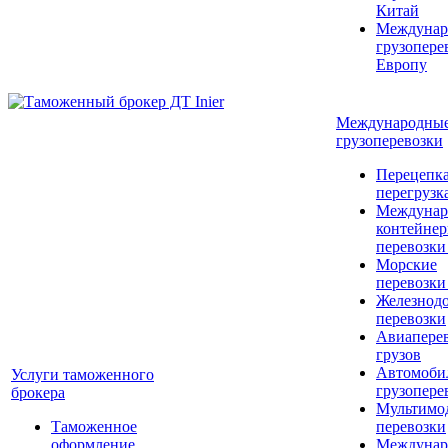
Китай
Междунар
грузопере
Европу
Международны
грузоперевозки
Перецепка
перегрузк
Междунар
контейне
перевозки
Морские
перевозки
Железнод
перевозки
Авиапере
грузов
Автомоби
Услуги таможенного
грузопере
брокера
Мультимо
Таможенное
перевозки
оформление
Междунар