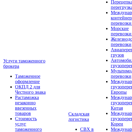
Перецепка
перегрузк
Междунар
контейне
перевозки
Морские
перевозки
Железнод
перевозки
Авиапере
грузов
Автомоби
Услуги таможенного
грузопере
брокера
Мультимо
Таможенное
перевозки
оформление
Междунар
ОКПД 2 для
грузопере
Честного знака
Европы
Растаможка
Междунар
незаконно
грузопере
ввезенных
Китая
товаров
Междунар
Складская
Стоимость
грузопере
логистика
услуг
Кореи
таможенного
СВХ в
Междунар