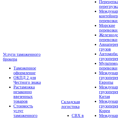
Перецепка
перегрузк
Междунар
контейне
перевозки
Морские
перевозки
Железнод
перевозки
Авиапере
грузов
Автомоби
Услуги таможенного
грузопере
брокера
Мультимо
Таможенное
перевозки
оформление
Междунар
ОКПД 2 для
грузопере
Честного знака
Европы
Растаможка
Междунар
незаконно
грузопере
ввезенных
Китая
товаров
Междунар
Складская
Стоимость
грузопере
логистика
услуг
Кореи
таможенного
СВХ в
Междунар