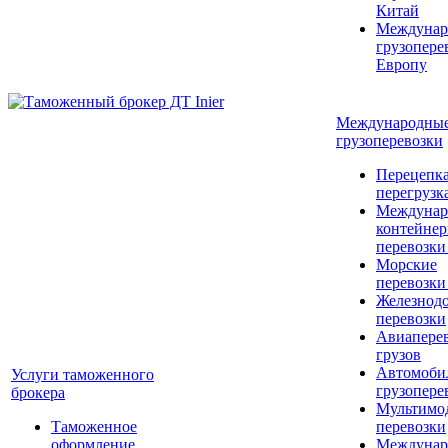
Китай
Междунар
грузопере
Европу
Международны
грузоперевозки
Перецепка
перегрузк
Междунар
контейне
перевозки
Морские
перевозки
Железнод
перевозки
Авиапере
грузов
Автомоби
Услуги таможенного
грузопере
брокера
Мультимо
Таможенное
перевозки
оформление
Междунар