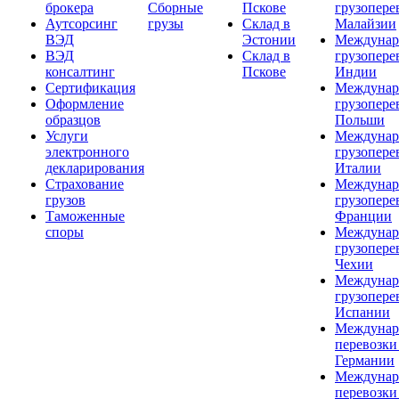
брокера
Сборные
Пскове
грузопере
Аутсорсинг
грузы
Склад в
Малайзии
ВЭД
Эстонии
Междунар
ВЭД
Склад в
грузопере
консалтинг
Пскове
Индии
Сертификация
Междунар
Оформление
грузопере
образцов
Польши
Услуги
Междунар
электронного
грузопере
декларирования
Италии
Страхование
Междунар
грузов
грузопере
Таможенные
Франции
споры
Междунар
грузопере
Чехии
Междунар
грузопере
Испании
Междунар
перевозки
Германии
Междунар
перевозки