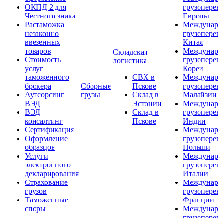
ОКПД 2 для
грузопере
Честного знака
Европы
Растаможка
Междунар
незаконно
грузопере
ввезенных
Китая
товаров
Междунар
Складская
Стоимость
грузопере
логистика
услуг
Кореи
таможенного
СВХ в
Междунар
брокера
Сборные
Пскове
грузопере
Аутсорсинг
грузы
Склад в
Малайзии
ВЭД
Эстонии
Междунар
ВЭД
Склад в
грузопере
консалтинг
Пскове
Индии
Сертификация
Междунар
Оформление
грузопере
образцов
Польши
Услуги
Междунар
электронного
грузопере
декларирования
Италии
Страхование
Междунар
грузов
грузопере
Таможенные
Франции
споры
Междунар
грузопере