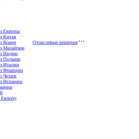
из Европы
з Китая
з Кореи
Отраслевые решения
з Малайзии
из Индии
из Польши
з Италии
из Франции
з Чехии
из Испании
рмании
ай
 Европу