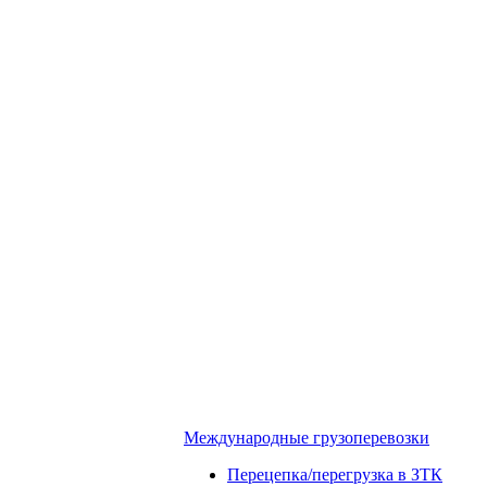
Международные грузоперевозки
Перецепка/перегрузка в ЗТК