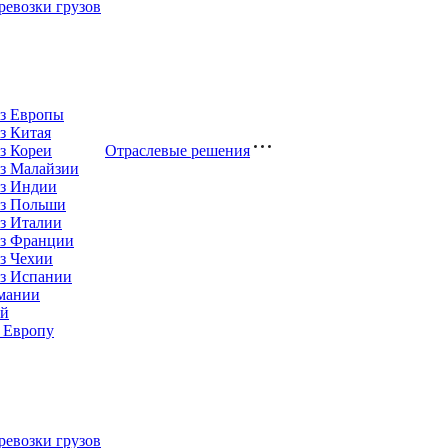
евозки грузов
из Европы
з Китая
з Кореи
Отраслевые решения
з Малайзии
из Индии
из Польши
з Италии
из Франции
з Чехии
из Испании
рмании
ай
 Европу
евозки грузов