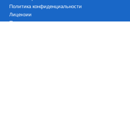
Политика конфиденциальности
Лицензии
Партнеры
Вакансии
Контакты
Информация
Блог
Новости
Кейсы
Вопрос-ответ
Карта сайта
Наши контакты
+7 (495) 278-33-33
Пн-Пт 10:00 – 18:00