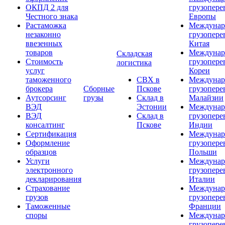
ОКПД 2 для
грузопере
Честного знака
Европы
Растаможка
Междунар
незаконно
грузопере
ввезенных
Китая
товаров
Междунар
Складская
Стоимость
грузопере
логистика
услуг
Кореи
таможенного
СВХ в
Междунар
брокера
Сборные
Пскове
грузопере
Аутсорсинг
грузы
Склад в
Малайзии
ВЭД
Эстонии
Междунар
ВЭД
Склад в
грузопере
консалтинг
Пскове
Индии
Сертификация
Междунар
Оформление
грузопере
образцов
Польши
Услуги
Междунар
электронного
грузопере
декларирования
Италии
Страхование
Междунар
грузов
грузопере
Таможенные
Франции
споры
Междунар
грузопере