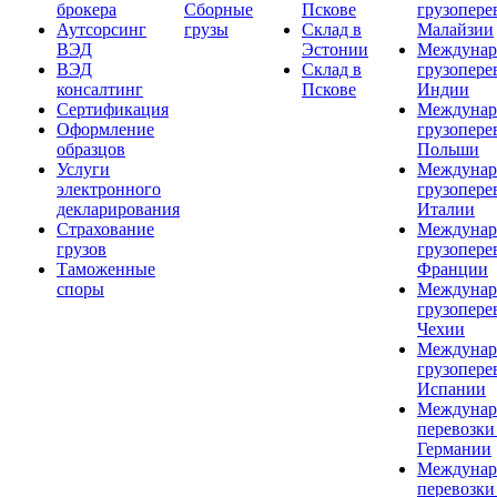
брокера
Сборные
Пскове
грузопере
Аутсорсинг
грузы
Склад в
Малайзии
ВЭД
Эстонии
Междунар
ВЭД
Склад в
грузопере
консалтинг
Пскове
Индии
Сертификация
Междунар
Оформление
грузопере
образцов
Польши
Услуги
Междунар
электронного
грузопере
декларирования
Италии
Страхование
Междунар
грузов
грузопере
Таможенные
Франции
споры
Междунар
грузопере
Чехии
Междунар
грузопере
Испании
Междунар
перевозки
Германии
Междунар
перевозки