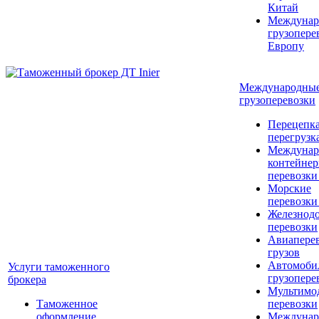
Китай
Междунар
грузопере
Европу
Международны
грузоперевозки
Перецепка
перегрузк
Междунар
контейне
перевозки
Морские
перевозки
Железнод
перевозки
Авиапере
грузов
Автомоби
Услуги таможенного
грузопере
брокера
Мультимо
Таможенное
перевозки
оформление
Междунар