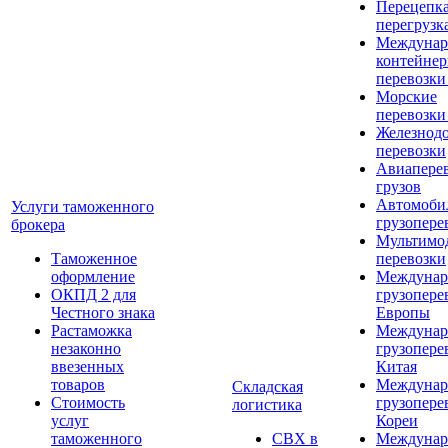
Перецепка
перегрузк
Междунар
контейне
перевозки
Морские
перевозки
Железнод
перевозки
Авиапере
грузов
Автомоби
Услуги таможенного
грузопере
брокера
Мультимо
Таможенное
перевозки
оформление
Междунар
ОКПД 2 для
грузопере
Честного знака
Европы
Растаможка
Междунар
незаконно
грузопере
ввезенных
Китая
товаров
Междунар
Складская
Стоимость
грузопере
логистика
услуг
Кореи
таможенного
СВХ в
Междунар