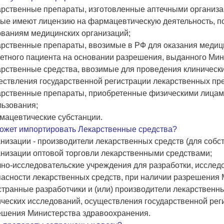
карственные препараты, изготовленные аптечными организ
рые имеют лицензию на фармацевтическую деятельность, п
ованиям медицинских организаций;
карственные препараты, ввозимые в РФ для оказания меди
ретного пациента на основании разрешения, выданного Ми
арственные средства, ввозимые для проведения клинически
ествления государственной регистрации лекарственных пр
карственные препараты, приобретенные физическими лицам
льзования;
мацевтические субстанции.
может импортировать Лекарственные средства?
анизации - производители лекарственных средств (для собс
анизации оптовой торговли лекарственными средствами;
чно-исследовательские учреждения для разработки, исслед
пасности лекарственных средств, при наличии разрешения 
странные разработчики и (или) производители лекарственны
ческих исследований, осуществления государственной рег
ешения Министерства здравоохранения.