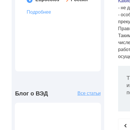
Каки
- не
Подробнее
- осо
прек
Прави
Таким
числе
рабо
осуще
Т
и
п
Блог о ВЭД
Все статьи