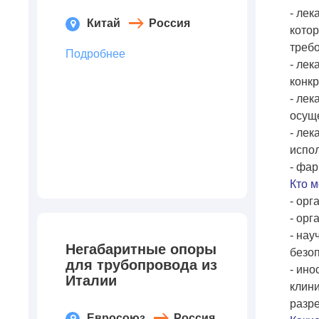
- ле
Китай
Россия
кото
треб
Подробнее
- ле
конк
- лек
осущ
- ле
испо
- фар
Кто 
- орг
- орг
- нау
Негабаритные опоры
безо
для трубопровода из
- ино
Италии
клини
разр
Евросоюз
Россия