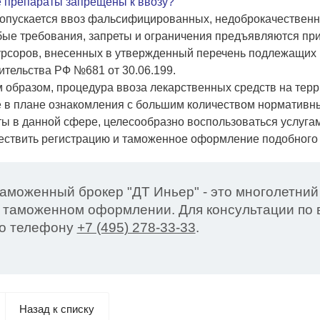
е препараты запрещены к ввозу?
 допускается ввоз фальсифицированных, недоброкачествен
бые требования, запреты и ограничения предъявляются при
урсоров, внесенных в утвержденный перечень подлежащих 
тельства РФ №681 от 30.06.199.
 образом, процедура ввоза лекарственных средств на терр
 в плане ознакомления с большим количеством нормативны
ты в данной сфере, целесообразно воспользоваться услуга
ствить регистрацию и таможенное оформление подобного т
аможенный брокер "ДТ Иньер" - это многолетний
 таможенном оформлении. Для консультации по в
о телефону
+7 (495) 278-33-33
.
Назад к списку