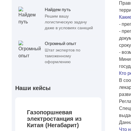
Прави
Найдем путь
терр
Решим вашу
Каки
логистическую задачу
- пре
даже в условиях санкций
- пре
докум
Огромный опыт
сроку
Штат экспертов по
- воз
таможенному
Минис
оформлению
госуд
Кто р
В соо
лека
Наши кейсы
разви
Регла
Специ
Газопоршневая
выдае
электростанция из
Данна
Китая (Негабарит)
Что н