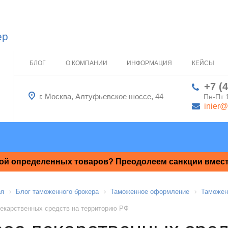
ер
БЛОГ
О КОМПАНИИ
ИНФОРМАЦИЯ
КЕЙСЫ
+7 (
г. Москва, Алтуфьевское шоссе, 44
Пн-Пт 
inier@
ой определенных товаров? Преодолеем санкции вместе
ая
Блог таможенного брокера
Таможенное оформление
Таможен
екарственных средств на территорию РФ