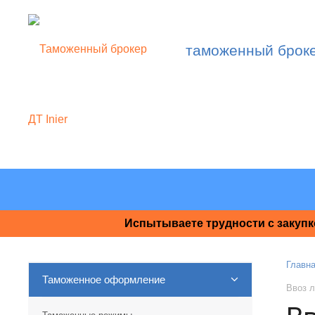
таможенный брок
Испытываете трудности с закупк
Главн
Таможенное оформление
Ввоз л