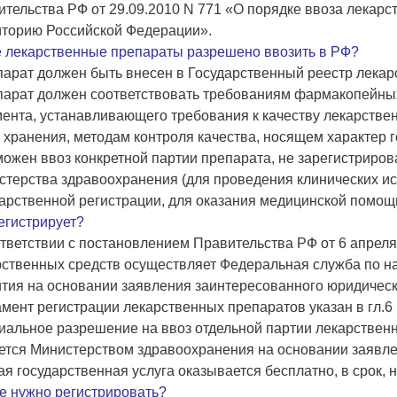
тельства РФ от 29.09.2010 N 771 «О порядке ввоза лекар
иторию Российской Федерации».
е лекарственные препараты разрешено ввозить в РФ?
парат должен быть внесен в Государственный реестр лека
парат должен соответствовать требованиям фармакопейных 
ента, устанавливающего требования к качеству лекарственн
 хранения, методам контроля качества, носящем характер 
можен ввоз конкретной партии препарата, не зарегистриро
терства здравоохранения (для проведения клинических ис
арственной регистрации, для оказания медицинской помощ
егистрирует?
тветствии с постановлением Правительства РФ от 6 апреля
рственных средств осуществляет Федеральная служба по на
тия на основании заявления заинтересованного юридическ
мент регистрации лекарственных препаратов указан в гл.6 
альное разрешение на ввоз отдельной партии лекарственны
тся Министерством здравоохранения на основании заявлен
я государственная услуга оказывается бесплатно, в срок,
е нужно регистрировать?