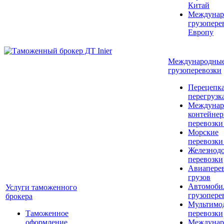
Китай
Междунар
грузопере
Европу
Международны
грузоперевозки
Перецепка
перегрузк
Междунар
контейне
перевозки
Морские
перевозки
Железнод
перевозки
Авиапере
грузов
Автомоби
Услуги таможенного
грузопере
брокера
Мультимо
Таможенное
перевозки
оформление
Междунар