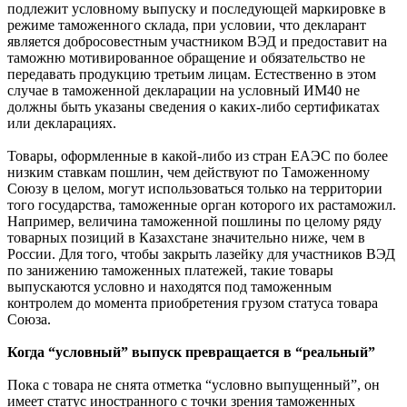
подлежит условному выпуску и последующей маркировке в
режиме таможенного склада, при условии, что декларант
является добросовестным участником ВЭД и предоставит на
таможню мотивированное обращение и обязательство не
передавать продукцию третьим лицам. Естественно в этом
случае в таможенной декларации на условный ИМ40 не
должны быть указаны сведения о каких-либо сертификатах
или декларациях.
Товары, оформленные в какой-либо из стран ЕАЭС по более
низким ставкам пошлин, чем действуют по Таможенному
Союзу в целом, могут использоваться только на территории
того государства, таможенные орган которого их растаможил.
Например, величина таможенной пошлины по целому ряду
товарных позиций в Казахстане значительно ниже, чем в
России. Для того, чтобы закрыть лазейку для участников ВЭД
по занижению таможенных платежей, такие товары
выпускаются условно и находятся под таможенным
контролем до момента приобретения грузом статуса товара
Союза.
Когда “условный” выпуск превращается в “реальный”
Пока с товара не снята отметка “условно выпущенный”, он
имеет статус иностранного с точки зрения таможенных