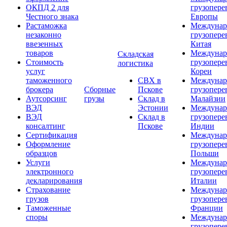
ОКПД 2 для
грузопере
Честного знака
Европы
Растаможка
Междунар
незаконно
грузопере
ввезенных
Китая
товаров
Междунар
Складская
Стоимость
грузопере
логистика
услуг
Кореи
таможенного
СВХ в
Междунар
брокера
Сборные
Пскове
грузопере
Аутсорсинг
грузы
Склад в
Малайзии
ВЭД
Эстонии
Междунар
ВЭД
Склад в
грузопере
консалтинг
Пскове
Индии
Сертификация
Междунар
Оформление
грузопере
образцов
Польши
Услуги
Междунар
электронного
грузопере
декларирования
Италии
Страхование
Междунар
грузов
грузопере
Таможенные
Франции
споры
Междунар
грузопере