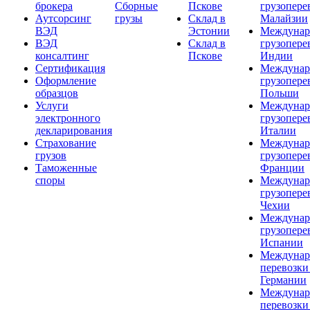
брокера
Сборные
Пскове
грузопере
Аутсорсинг
грузы
Склад в
Малайзии
ВЭД
Эстонии
Междунар
ВЭД
Склад в
грузопере
консалтинг
Пскове
Индии
Сертификация
Междунар
Оформление
грузопере
образцов
Польши
Услуги
Междунар
электронного
грузопере
декларирования
Италии
Страхование
Междунар
грузов
грузопере
Таможенные
Франции
споры
Междунар
грузопере
Чехии
Междунар
грузопере
Испании
Междунар
перевозки
Германии
Междунар
перевозки