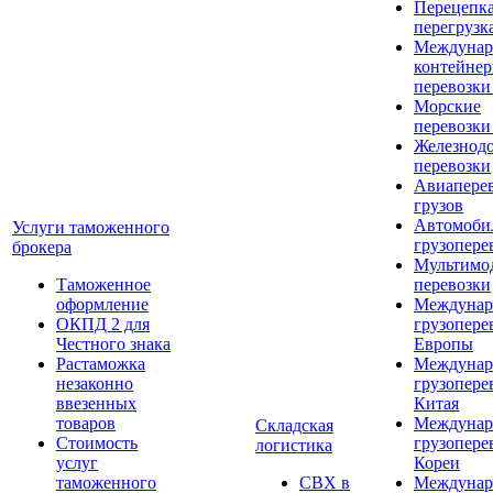
Перецепка
перегрузк
Междунар
контейне
перевозки
Морские
перевозки
Железнод
перевозки
Авиапере
грузов
Автомоби
Услуги таможенного
грузопере
брокера
Мультимо
Таможенное
перевозки
оформление
Междунар
ОКПД 2 для
грузопере
Честного знака
Европы
Растаможка
Междунар
незаконно
грузопере
ввезенных
Китая
товаров
Междунар
Складская
Стоимость
грузопере
логистика
услуг
Кореи
таможенного
СВХ в
Междунар