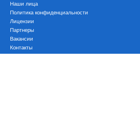
Наши лица
Политика конфиденциальности
Лицензии
Партнеры
Вакансии
Контакты
Информация
Блог
Новости
Кейсы
Вопрос-ответ
Карта сайта
Наши контакты
+7 (495) 278-33-33
Пн-Пт 10:00 – 18:00