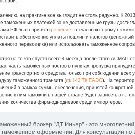
нсовой.
алению, на практике все выглядит не столь радужно. К 20
е таможенных платежей за не доставленные грузы достигла
нами РФ было принято
решение
, согласно которому помимо
ставить обеспечение уплаты пошлин и налогов (денежный з
женного перевозчика) или использовать таможенное сопро
тря на то что спустя всего 4 месяца после этого АСМАП 
ая часть таможенных постов в пунктах пропуска принудит
ение транспортного средства только при соблюдении всех
дуру таможенного транзита (
ст. 143 ТК ЕАЭС
). На террито
ичений в рамках суммы обеспечения, принятой конкретной
ение к ним таможни в нашей стране будет зависеть от сте
ения количества фирм-однодневок среди импортеров.
аможенный брокер "ДТ Иньер" - это многолетний
 таможенном оформлении. Для консультации по в