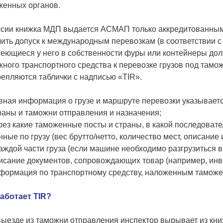
женных органов.
ссии книжка МДП выдается АСМАП только аккредитованным 
ить допуск к международным перевозкам (в соответствии 
меющиеся у него в собственности фуры или контейнеры до
ного транспортного средства к перевозке грузов под там
епляются таблички с надписью «TIR».
ная информация о грузе и маршруте перевозки указываетс
раны и таможни отправления и назначения;
ез какие таможенные посты и страны, в какой последовател
ные по грузу (вес брутто/нетто, количество мест, описани
аждой части груза (если машине необходимо разгрузиться в
исание документов, сопровождающих товар (например, инв
формация по транспортному средству, наложенным таможе
работает TIR?
ыезде из таможни отправления инспектор вырывает из книжк