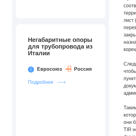
соот
терри
лист 
перев
закры
Негабаритные опоры
назна
для трубопровода из
коре
Италии
Следо
Евросоюз
Россия
чтобы
пункт
Подробнее
докум
адми
Таким
котор
они б
TIR н