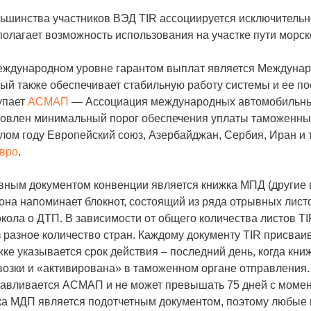
ьшинства участников ВЭД TIR ассоциируется исключительн
олагает возможность использования на участке пути морск
еждународном уровне гарантом выплат является Междунар
ый также обеспечивает стабильную работу системы и ее п
упает
АСМАП
— Ассоциация международных автомобильных 
овлен минимальный порог обеспечения уплаты таможенных 
ом году Европейский союз, Азербайджан, Сербия, Иран и т.
евро
.
ным документом конвенции является книжка МПД (другие в
она напоминает блокнот, состоящий из ряда отрывных листо
кола о ДТП. В зависимости от общего количества листов T
 разное количество стран. Каждому документу TIR присва
ке указывается срок действия – последний день, когда кн
возки и «активирована» в таможенном органе отправления.
авливается АСМАП и не может превышать 75 дней с момент
ка МДП является подотчетным документом, поэтому любые