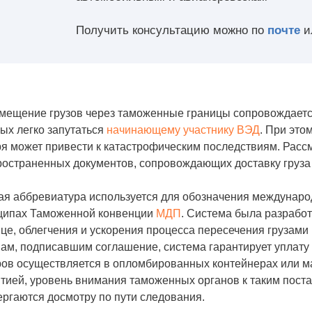
Получить консультацию можно по
почте
и
мещение грузов через таможенные границы сопровождается
ых легко запутаться
начинающему участнику ВЭД
. При это
я может привести к катастрофическим последствиям. Расс
остраненных документов, сопровождающих доставку груза 
я аббревиатура используется для обозначения международ
ципах Таможенной конвенции
МДП
. Система была разрабо
це, облегчения и ускорения процесса пересечения грузами
ам, подписавшим соглашение, система гарантирует уплату 
ров осуществляется в опломбированных контейнерах или м
тией, уровень внимания таможенных органов к таким пост
ргаются досмотру по пути следования.