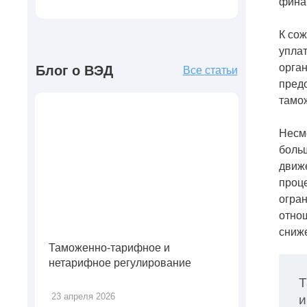
фина
К сож
уплат
орга
Блог о ВЭД
Все статьи
предо
тамо
Несмо
больш
движ
проце
огран
отнош
сниж
Таможенно-тарифное и
нетарифное регулирование
Т
23 апреля 2026
и