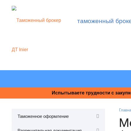
таможенный брок
Испытываете трудности с закупк
Главн
Таможенное оформление
М
Разрешительная документация