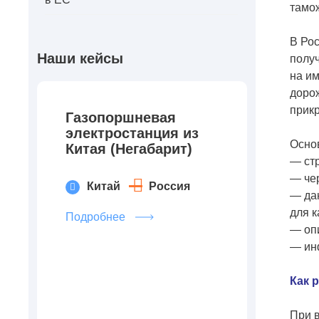
тамо
В Ро
Наши кейсы
получ
на и
дорож
прикр
Газопоршневая
электростанция из
Основ
Китая (Негабарит)
— ст
— чер
Китай
Россия
— дан
для к
Подробнее
— оп
— ин
Как 
При в