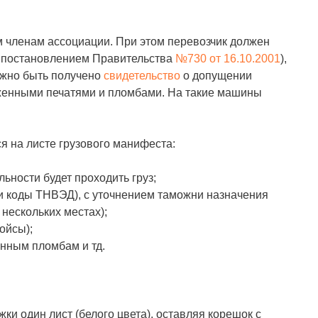
членам ассоциации. При этом перевозчик должен
с постановлением Правительства
№730 от 16.10.2001
),
лжно быть получено
свидетельство
о допущении
оженными печатями и пломбами. На такие машины
я на листе грузового манифеста:
ьности будет проходить груз;
е и коды ТНВЭД), с уточнением таможни назначения
 нескольких местах);
ойсы);
нным пломбам и тд.
и один лист (белого цвета), оставляя корешок с