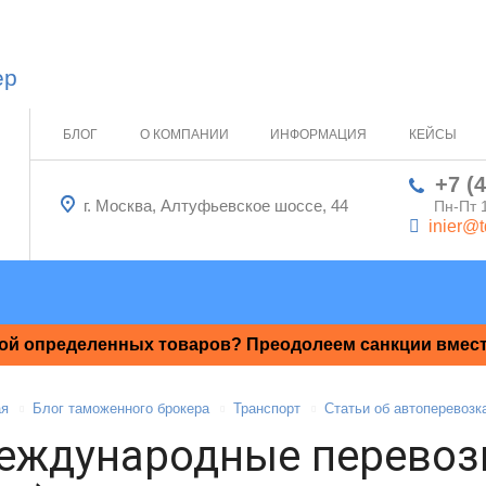
ер
БЛОГ
О КОМПАНИИ
ИНФОРМАЦИЯ
КЕЙСЫ
+7 (
г. Москва, Алтуфьевское шоссе, 44
Пн-Пт 
inier@t
ой определенных товаров? Преодолеем санкции вместе
ая
Блог таможенного брокера
Транспорт
Статьи об автоперевозк
еждународные перевоз