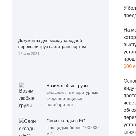
У бол
предп
На м
котор
Документы для международной
выст
перевозки груза автотранспортом
устан
12 мая 2021
прошл
000 
Основ
Возим любые грузы
виду 
Опасные, температурные,
прото
скоропортящиеся,
через
негабаритные
облож
пере
Свои склады в ЕС
устан
Площадью более 100 000
книж
м2