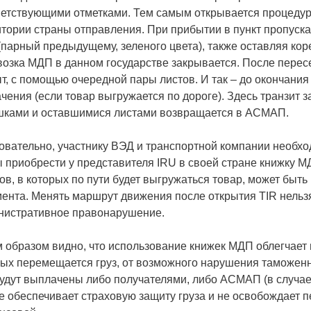
ветствующими отметками. Тем самым открывается процедур
тории страны отправления. При прибытии в пункт пропуск
(парный предыдущему, зеленого цвета), также оставляя ко
озка МДП в данном государстве закрывается. После пересеч
т, с помощью очередной пары листов. И так – до окончания
чения (если товар выгружается по дороге). Здесь транзит 
шками и оставшимися листами возвращается в АСМАП.
вательно, участнику ВЭД и транспортной компании необхо
 приобрести у представителя IRU в своей стране книжку 
ов, в которых по пути будет выгружаться товар, может быть 
ента. Менять маршрут движения после открытия TIR нельз
нистративное правонарушение.
 образом видно, что использование книжек МДП облегчает 
ых перемещается груз, от возможного нарушения таможенн
удут выплачены либо получателями, либо АСМАП (в случае,
е обеспечивает страховую защиту груза и не освобождает пе