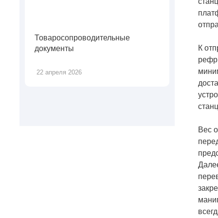
станц
платф
отпра
Товаросопроводительные
К от
документы
рефри
миним
22 апреля 2026
доста
устро
станц
Вес о
перед
предс
Далее
перев
закре
манип
всегд