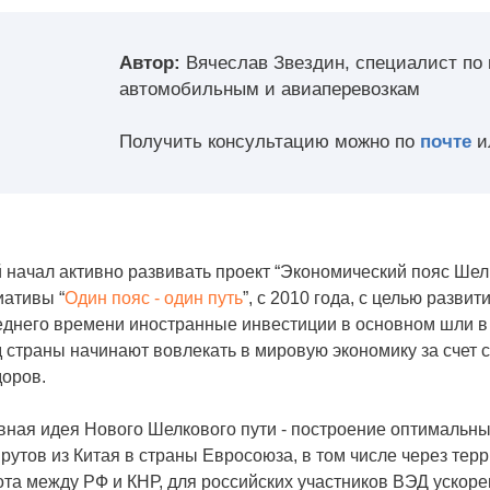
Автор:
Вячеслав Звездин, специалист по
автомобильным и авиаперевозкам
Получить консультацию можно по
почте
и
 начал активно развивать проект “Экономический пояс Ше
иативы “
Один пояс - один путь
”, с 2010 года, с целью разви
днего времени иностранные инвестиции в основном шли в 
 страны начинают вовлекать в мировую экономику за счет
доров.
вная идея Нового Шелкового пути - построение оптимальн
утов из Китая в страны Евросоюза, в том числе через тер
та между РФ и КНР, для российских участников ВЭД ускорен