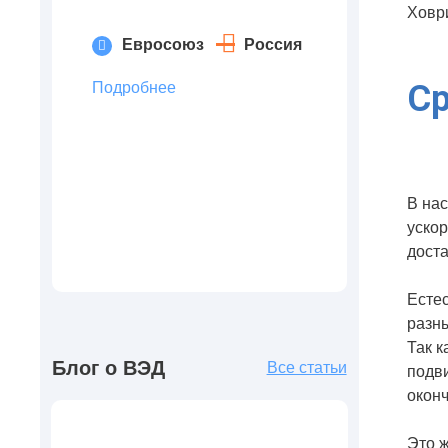
Ховри
Евросоюз
Россия
Ср
Подробнее
В на
ускор
доста
Естес
разны
Так к
Блог о ВЭД
Все статьи
подви
оконч
Это ж