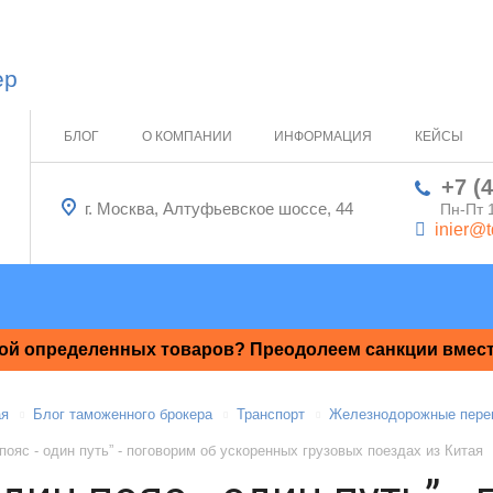
ер
БЛОГ
О КОМПАНИИ
ИНФОРМАЦИЯ
КЕЙСЫ
+7 (
г. Москва, Алтуфьевское шоссе, 44
Пн-Пт 
inier@t
ой определенных товаров? Преодолеем санкции вместе
ая
Блог таможенного брокера
Транспорт
Железнодорожные пере
пояс - один путь” - поговорим об ускоренных грузовых поездах из Китая