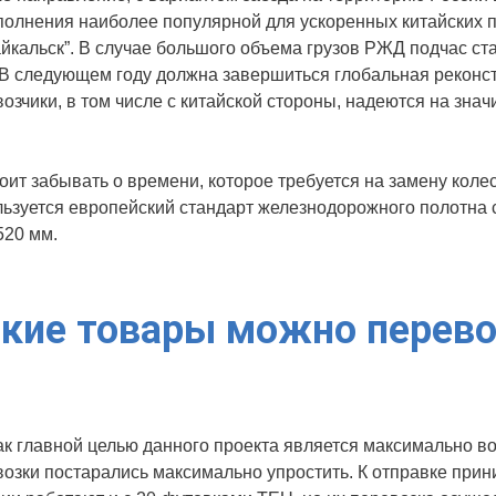
олнения наиболее популярной для ускоренных китайских п
йкальск”. В случае большого объема грузов РЖД подчас с
 В следующем году должна завершиться глобальная реконст
озчики, в том числе с китайской стороны, надеются на зна
оит забывать о времени, которое требуется на замену коле
ьзуется европейский стандарт железнодорожного полотна с
520 мм.
кие товары можно перево
ак главной целью данного проекта является максимально 
озки постарались максимально упростить. К отправке при