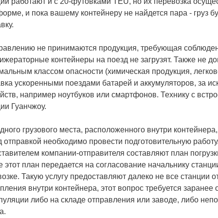
ии работают и с 20-футовками TEU, но их перевозка осуще
орме, и пока вашему контейнеру не найдется пара - груз б
вку.
правлению не принимаются продукция, требующая соблюден
жераторные контейнеры на поезд не загрузят. Также не до
альным классом опасности (химическая продукция, легков
вка ускоренными поездами батарей и аккумуляторов, за иск
йств, например ноутбуков или смартфонов. Технику с встр
ии Гуанчжоу.
дного грузового места, расположенного внутри контейнера,
 отправкой необходимо провести подготовительную работу. 
тавителем компании-отправителя составляют план погрузк
 этот план передается на согласование начальнику станции,
озке. Такую услугу предоставляют далеко не все станции 
пления внутри контейнера, этот вопрос требуется заранее 
уляции либо на складе отправления или заводе, либо непо
а.