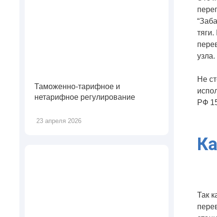
переп
“Заба
тяги.
перев
узла.
Не ст
Таможенно-тарифное и
испол
нетарифное регулирование
РФ 1
23 апреля 2026
Ка
Так к
перев