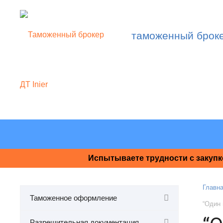
таможенный брок
Испытываете трудности с закупк
Главн
Таможенное оформление
“Один 
Разрешительная документация