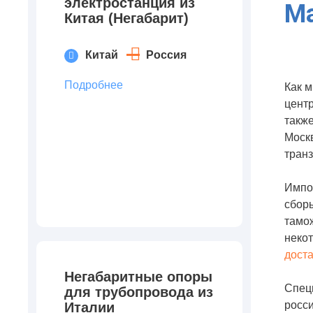
электростанция из
Ма
Китая (Негабарит)
Китай
Россия
Подробнее
Как 
цент
такж
Москв
транз
Импо
сборы
тамож
неко
дост
Негабаритные опоры
Спец
для трубопровода из
росси
Италии