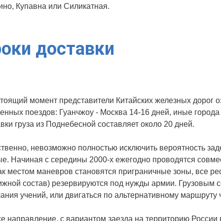
но, Купавна или Силикатная.
оки доставки
стоящий момент представители Китайских железных дорог 
енных поездов: Гуанчжоу - Москва 14-16 дней, иные города 
вки груза из Поднебесной составляет около 20 дней.
твенно, невозможно полностью исключить вероятность зад
е. Начиная с середины 2000-х ежегодно проводятся совмес
ак местом маневров становятся приграничные зоны, все рес
жной состав) резервируются под нужды армии. Грузовым с
ания учений, или двигаться по альтернативному маршруту 
е направление, с вариантом заезда на территорию России 