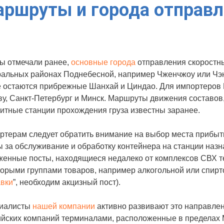
ршруты и города отправл
мы отмечали ранее,
основные города
отправления скоростны
ральных районах Поднебесной, например Чженчжоу или Чэн
е остаются прибрежные Шанхай и Циндао. Для импортеров
у, Санкт-Петербург и Минск. Маршруты движения составов,
итные станции прохождения груза известны заранее.
ртерам следует обратить внимание на выбор места прибыт
 за обслуживание и обработку контейнера на станции назн
енные посты, находящиеся недалеко от комплексов СВХ те
торыми группами товаров, например алкогольной или спир
авки
”, необходим акцизный пост).
иалисты
нашей компании
активно развивают это направлен
йских компаний терминалами, расположенные в пределах М