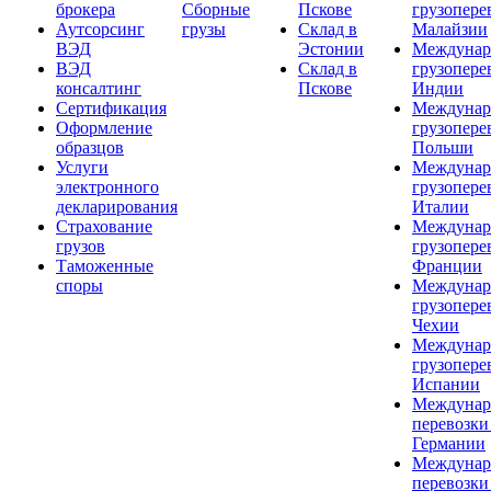
брокера
Сборные
Пскове
грузопере
Аутсорсинг
грузы
Склад в
Малайзии
ВЭД
Эстонии
Междунар
ВЭД
Склад в
грузопере
консалтинг
Пскове
Индии
Сертификация
Междунар
Оформление
грузопере
образцов
Польши
Услуги
Междунар
электронного
грузопере
декларирования
Италии
Страхование
Междунар
грузов
грузопере
Таможенные
Франции
споры
Междунар
грузопере
Чехии
Междунар
грузопере
Испании
Междунар
перевозки
Германии
Междунар
перевозки