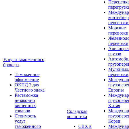
Перецепка
перегрузк
Междунар
контейне
перевозки
Морские
перевозки
Железнод
перевозки
Авиапере
грузов
Автомоби
Услуги таможенного
грузопере
брокера
Мультимо
Таможенное
перевозки
оформление
Междунар
ОКПД 2 для
грузопере
Честного знака
Европы
Растаможка
Междунар
незаконно
грузопере
ввезенных
Китая
товаров
Междунар
Складская
Стоимость
грузопере
логистика
услуг
Кореи
таможенного
СВХ в
Междунар