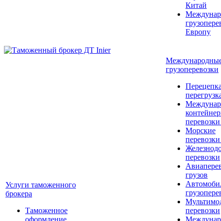
Китай
Междунар
грузопере
Европу
Международны
грузоперевозки
Перецепка
перегрузк
Междунар
контейне
перевозки
Морские
перевозки
Железнод
перевозки
Авиапере
грузов
Автомоби
Услуги таможенного
грузопере
брокера
Мультимо
Таможенное
перевозки
оформление
Междунар