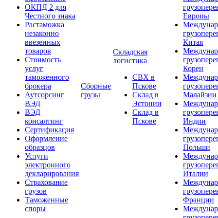
ОКПД 2 для
грузопере
Честного знака
Европы
Растаможка
Междунар
незаконно
грузопере
ввезенных
Китая
товаров
Междунар
Складская
Стоимость
грузопере
логистика
услуг
Кореи
таможенного
СВХ в
Междунар
брокера
Сборные
Пскове
грузопере
Аутсорсинг
грузы
Склад в
Малайзии
ВЭД
Эстонии
Междунар
ВЭД
Склад в
грузопере
консалтинг
Пскове
Индии
Сертификация
Междунар
Оформление
грузопере
образцов
Польши
Услуги
Междунар
электронного
грузопере
декларирования
Италии
Страхование
Междунар
грузов
грузопере
Таможенные
Франции
споры
Междунар
грузопере