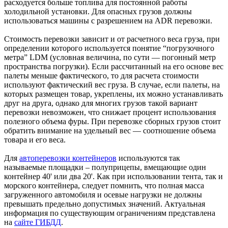
расходуется больше топлива для постоянной работы
холодильной установки. Для опасных грузов должны
использоваться машины с разрешением на ADR перевозки.
Стоимость перевозки зависит и от расчетного веса груза, при
определении которого используется понятие “погрузочного
метра” LDM (условная величина, по сути — погонный метр
пространства погрузки). Если рассчитанный на его основе вес
палеты меньше фактического, то для расчета стоимости
используют фактический вес груза. В случае, если палеты, на
которых размещен товар, укреплены, их можно устанавливать
друг на друга, однако для многих грузов такой вариант
перевозки невозможен, что снижает процент использования
полезного объема фуры. При перевозке сборных грузов стоит
обратить внимание на удельный вес — соотношение объема
товара и его веса.
Для
автоперевозки контейнеров
используются так
называемые площадки – полуприцепы, вмещающие один
контейнер 40' или два 20'. Как при использовании тента, так и
морского контейнера, следует помнить, что полная масса
загруженного автомобиля и осевые нагрузки не должны
превышать предельно допустимых значений. Актуальная
информация по существующим ограничениям представлена
на
сайте ГИБДД
.