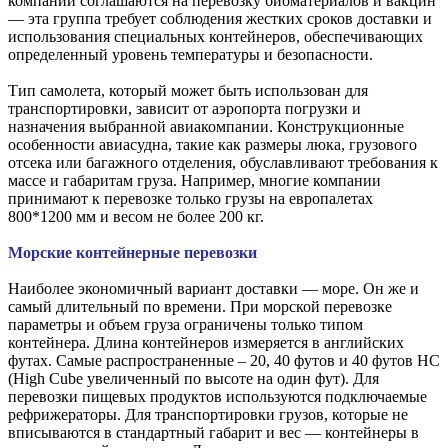
компании соглашаются на перевозку биоматериалов и вакцин
— эта группа требует соблюдения жестких сроков доставки и
использования специальных контейнеров, обеспечивающих
определенный уровень температуры и безопасности.
Тип самолета, который может быть использован для
транспортировки, зависит от аэропорта погрузки и
назначения выбранной авиакомпании. Конструкционные
особенности авиасудна, такие как размеры люка, грузового
отсека или багажного отделения, обуславливают требования к
массе и габаритам груза. Например, многие компании
принимают к перевозке только грузы на европалетах
800*1200 мм и весом не более 200 кг.
Морские контейнерные перевозки
Наиболее экономичный вариант доставки — море. Он же и
самый длительный по времени. При морской перевозке
параметры и объем груза ограничены только типом
контейнера. Длина контейнеров измеряется в английских
футах. Самые распространенные – 20, 40 футов и 40 футов HC
(High Cube увеличенный по высоте на один фут). Для
перевозки пищевых продуктов используются подключаемые
рефрижераторы. Для транспортировки грузов, которые не
вписываются в стандартный габарит и вес — контейнеры в