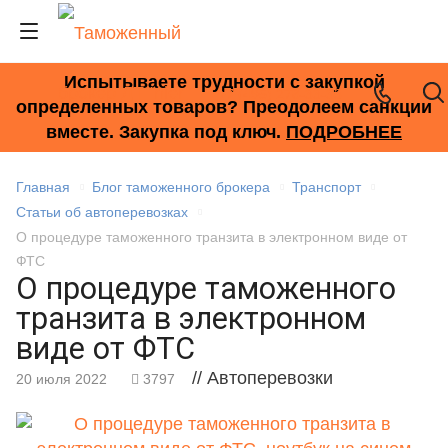
Испытываете трудности с закупкой
+7 (495) 278-33-33
определенных товаров? Преодолеем санкции
вместе. Закупка под ключ.
ПОДРОБНЕЕ
Главная
Блог таможенного брокера
Транспорт
Статьи об автоперевозках
О процедуре таможенного транзита в электронном виде от
ФТС
О процедуре таможенного
транзита в электронном
виде от ФТС
// Автоперевозки
20 июля 2022
3797