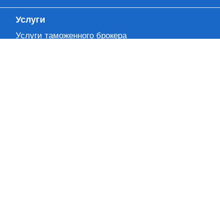
Услуги
Услуги таможенного брокера
Сборные грузы
Складская логистика
Международные грузоперевозки
Трансграничная торговля
Компания
О нас
Наши лица
Политика конфиденциальности
Лицензии
Партнеры
Вакансии
Контакты