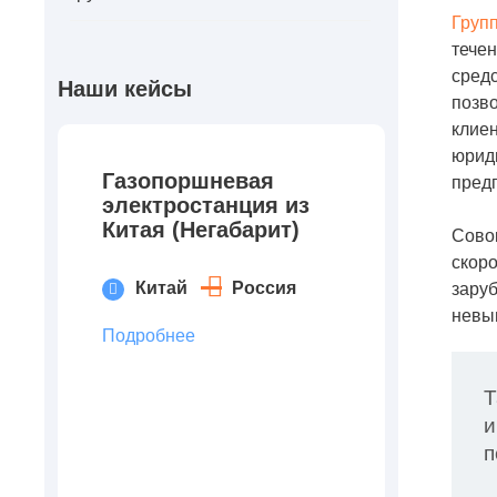
Груп
течен
средс
Наши кейсы
позво
клиен
юриди
Газопоршневая
предп
электростанция из
Китая (Негабарит)
Совок
скоро
Китай
Россия
заруб
невы
Подробнее
Т
и
п