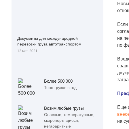
Новы
отно
Если 
согла
на пе
Документы для международной
перевозки груза автотранспортом
по фе
12 мая 2021
Введе
срав
двукр
загр
Более 500 000
Тонн грузов в год
Преф
Еще о
Возим любые грузы
внес
Опасные, температурные,
скоропортящиеся,
на су
негабаритные