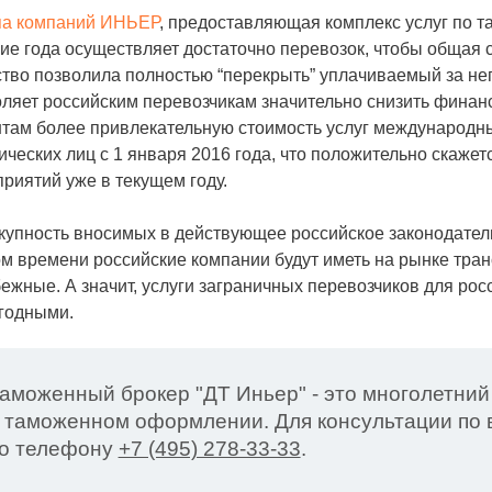
па компаний ИНЬЕР
, предоставляющая комплекс услуг по т
ие года осуществляет достаточно перевозок, чтобы общая 
тво позволила полностью “перекрыть” уплачиваемый за нег
ляет российским перевозчикам значительно снизить финанс
там более привлекательную стоимость услуг международны
ческих лиц с 1 января 2016 года, что положительно скаж
риятий уже в текущем году.
упность вносимых в действующее российское законодатель
м времени российские компании будут иметь на рынке тра
ежные. А значит, услуги заграничных перевозчиков для ро
годными.
аможенный брокер "ДТ Иньер" - это многолетний
 таможенном оформлении. Для консультации по в
о телефону
+7 (495) 278-33-33
.