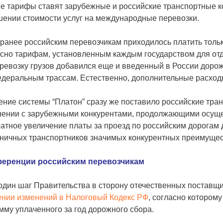
е тарифы ставят зарубежные и российские транспортные к
шении стоимости услуг на международные перевозки.
ранее российским перевозчикам приходилось платить тольк
сно тарифам, установленным каждым государством для отде
ревозку грузов добавился еще и введенный в России дорож
деральным трассам. Естественно, дополнительные расходы
ние системы “Платон” сразу же поставило российские тра
нении с зарубежными конкурентами, продолжающими осущес
атное увеличение платы за проезд по российским дорогам
аничных транспортников значимых конкурентных преимущес
еренции российским перевозчикам
дин шаг Правительства в сторону отечественных поставщи
ении изменений в Налоговый Кодекс РФ
, согласно котором
мму уплаченного за год дорожного сбора.