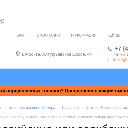
ер
БЛОГ
О КОМПАНИИ
ИНФОРМАЦИЯ
КЕЙСЫ
+7 (
г. Москва, Алтуфьевское шоссе, 44
Пн-Пт 
inier@t
ой определенных товаров? Преодолеем санкции вместе
ая
Блог таможенного брокера
Транспорт
Статьи об автоперевозк
ские или зарубежные - какие транспортные компании теперь предложат 