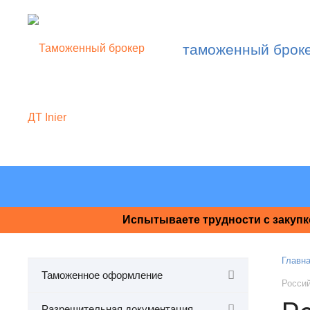
таможенный брок
Испытываете трудности с закупк
Главн
Таможенное оформление
Россий
Разрешительная документация