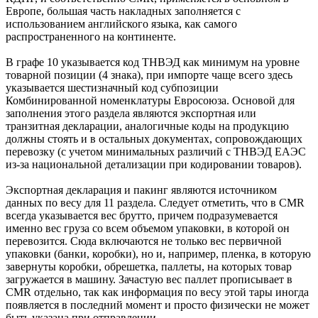
Европе, большая часть накладных заполняется с
использованием английского языка, как самого
распространенного на континенте.
В графе 10 указывается код ТНВЭД как минимум на уровне
товарной позиции (4 знака), при импорте чаще всего здесь
указывается шестизначный код субпозиции
Комбинированной номенклатуры Евросоюза. Основой для
заполнения этого раздела являются экспортная или
транзитная декларации, аналогичные коды на продукцию
должны стоять и в остальных документах, сопровождающих
перевозку (с учетом минимальных различий с ТНВЭД ЕАЭС
из-за национальной детализации при кодировании товаров).
Экспортная декларация и пакинг являются источником
данных по весу для 11 раздела. Следует отметить, что в CMR
всегда указывается вес брутто, причем подразумевается
именно вес груза со всем объемом упаковки, в которой он
перевозится. Сюда включаются не только вес первичной
упаковки (банки, коробки), но и, например, пленка, в которую
завернуты коробки, обрешетка, паллеты, на которых товар
загружается в машину. Зачастую вес паллет прописывает в
CMR отдельно, так как информация по весу этой тары иногда
появляется в последний момент и просто физически не может
быть указана при отправлении.