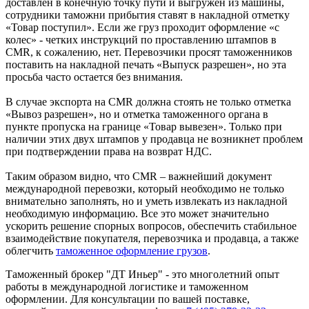
доставлен в конечную точку пути и выгружен из машины,
сотрудники таможни прибытия ставят в накладной отметку
«Товар поступил». Если же груз проходит оформление «с
колес» - четких инструкций по проставлению штампов в
CMR, к сожалению, нет. Перевозчики просят таможенников
поставить на накладной печать «Выпуск разрешен», но эта
просьба часто остается без внимания.
В случае экспорта на CMR должна стоять не только отметка
«Вывоз разрешен», но и отметка таможенного органа в
пункте пропуска на границе «Товар вывезен». Только при
наличии этих двух штампов у продавца не возникнет проблем
при подтверждении права на возврат НДС.
Таким образом видно, что CMR – важнейший документ
международной перевозки, который необходимо не только
внимательно заполнять, но и уметь извлекать из накладной
необходимую информацию. Все это может значительно
ускорить решение спорных вопросов, обеспечить стабильное
взаимодействие покупателя, перевозчика и продавца, а также
облегчить
таможенное оформление грузов
.
Таможенный брокер "ДТ Иньер" - это многолетний опыт
работы в международной логистике и таможенном
оформлении. Для консультации по вашей поставке,