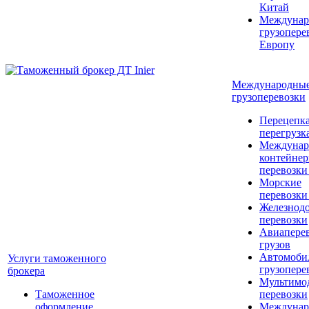
Китай
Междунар
грузопере
Европу
Международны
грузоперевозки
Перецепка
перегрузк
Междунар
контейне
перевозки
Морские
перевозки
Железнод
перевозки
Авиапере
грузов
Автомоби
Услуги таможенного
грузопере
брокера
Мультимо
Таможенное
перевозки
оформление
Междунар