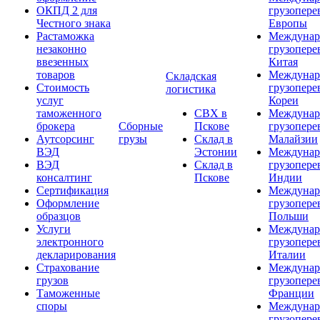
ОКПД 2 для
грузопере
Честного знака
Европы
Растаможка
Междунар
незаконно
грузопере
ввезенных
Китая
товаров
Междунар
Складская
Стоимость
грузопере
логистика
услуг
Кореи
таможенного
СВХ в
Междунар
брокера
Сборные
Пскове
грузопере
Аутсорсинг
грузы
Склад в
Малайзии
ВЭД
Эстонии
Междунар
ВЭД
Склад в
грузопере
консалтинг
Пскове
Индии
Сертификация
Междунар
Оформление
грузопере
образцов
Польши
Услуги
Междунар
электронного
грузопере
декларирования
Италии
Страхование
Междунар
грузов
грузопере
Таможенные
Франции
споры
Междунар
грузопере