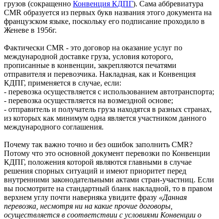
грузов (сокращенно
Конвенция КДПГ
). Сама аббревиатура
CMR образуется из первых букв названия этого документа на
французском языке, поскольку его подписание проходило в
Женеве в 1956г.
Фактически CMR - это договор на оказание услуг по
международной доставке груза, условия которого,
прописанные в конвенции, закрепляются печатями
отправителя и перевозчика. Накладная, как и Конвенция
КДПГ, применяется в случае, если:
- перевозка осуществляется с использованием автотранспорта;
- перевозка осуществляется на возмездной основе;
- отправитель и получатель груза находятся в разных странах,
из которых как минимум одна является участником данного
международного соглашения.
Почему так важно точно и без ошибок заполнить CMR?
Потому что это основной документ перевозки по Конвенции
КДПГ, положения которой являются главными в случае
решения спорных ситуаций и имеют приоритет перед
внутренними законодательными актами стран-участниц. Если
вы посмотрите на стандартный бланк накладной, то в правом
верхнем углу почти наверняка увидите фразу
«Данная
перевозка, несмотря ни на какие прочие договоры,
осуществляется в соответствии с условиями Конвенции о