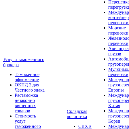
Перецепка
перегрузк
Междунар
контейне
перевозки
Морские
перевозки
Железнод
перевозки
Авиапере
грузов
Автомоби
Услуги таможенного
грузопере
брокера
Мультимо
Таможенное
перевозки
оформление
Междунар
ОКПД 2 для
грузопере
Честного знака
Европы
Растаможка
Междунар
незаконно
грузопере
ввезенных
Китая
товаров
Междунар
Складская
Стоимость
грузопере
логистика
услуг
Кореи
таможенного
СВХ в
Междунар