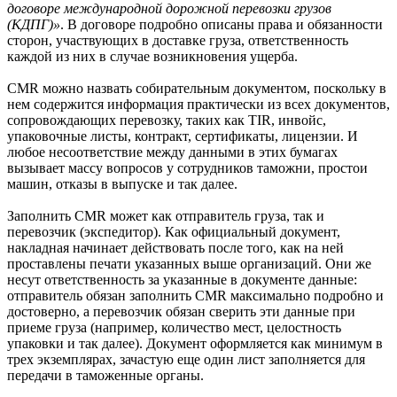
договоре международной дорожной перевозки грузов
(КДПГ)»
. В договоре подробно описаны права и обязанности
сторон, участвующих в доставке груза, ответственность
каждой из них в случае возникновения ущерба.
CMR можно назвать собирательным документом, поскольку в
нем содержится информация практически из всех документов,
сопровождающих перевозку, таких как TIR, инвойс,
упаковочные листы, контракт, сертификаты, лицензии. И
любое несоответствие между данными в этих бумагах
вызывает массу вопросов у сотрудников таможни, простои
машин, отказы в выпуске и так далее.
Заполнить CMR может как отправитель груза, так и
перевозчик (экспедитор). Как официальный документ,
накладная начинает действовать после того, как на ней
проставлены печати указанных выше организаций. Они же
несут ответственность за указанные в документе данные:
отправитель обязан заполнить CMR максимально подробно и
достоверно, а перевозчик обязан сверить эти данные при
приеме груза (например, количество мест, целостность
упаковки и так далее). Документ оформляется как минимум в
трех экземплярах, зачастую еще один лист заполняется для
передачи в таможенные органы.