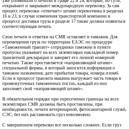
уже упоминали о печатях в графе 22 и 24, которые, по сути,
открывают и закрывают международную перевозку. За сам
процесс перевозки «отвечает» штамп перевозчика в разделах
16 и 23, в случае изменения транспортной компании в
процессе доставки груза в разделе 17 также должна появиться
соответствующая печать.
Свои печати и отметки на CMR оставляет и таможня. Для
перемещения груза по территории ЕАЭС по процедуре
«Таможенный транзит» сотрудники таможни в пункте
пропуска указывает на всех экземплярах накладной номер
транзитной декларации и заверяет его личной номерной
печатью. Также проставляется «направляющий штамп»
специальной формы, в который заносится информация о
таможне назначения, дате прибытия товара, номера пломб.
Если в процессе транзита машина выгружает часть товара в
промежуточных таможенных постах, каждый из них
заполняет свой «направляющий штамп».
В обязательном порядке при пересечении границы на всех
экземплярах CMR должны быть проставлены, при
необходимости, печати ветеринарной, фитосанитарной служб,
СЭС, без них растаможить груз невозможно.
С завершением перевозки все несколько сложнее. Если груз