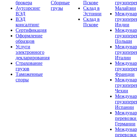
брокера
Сборные
Пскове
грузопере
Аутсорсинг
грузы
Склад в
Малайзии
ВЭД
Эстонии
Междунар
ВЭД
Склад в
грузопере
консалтинг
Пскове
Индии
Сертификация
Междунар
Оформление
грузопере
образцов
Польши
Услуги
Междунар
электронного
грузопере
декларирования
Италии
Страхование
Междунар
грузов
грузопере
Таможенные
Франции
споры
Междунар
грузопере
Чехии
Междунар
грузопере
Испании
Междунар
перевозки
Германии
Междунар
перевозки