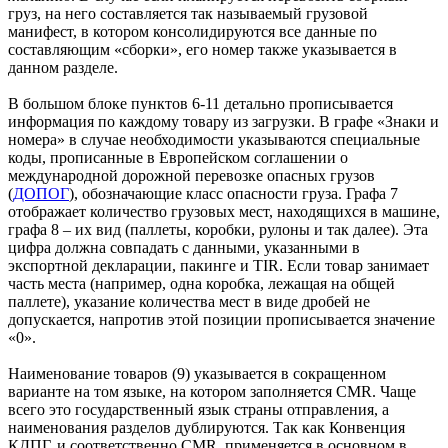
груз, на него составляется так называемый грузовой
манифест, в котором консолидируются все данные по
составляющим «сборки», его номер также указывается в
данном разделе.
В большом блоке пунктов 6-11 детально прописывается
информация по каждому товару из загрузки. В графе «Знаки и
номера» в случае необходимости указываются специальные
коды, прописанные в Европейском соглашении о
международной дорожной перевозке опасных грузов
(
ДОПОГ
), обозначающие класс опасности груза. Графа 7
отображает количество грузовых мест, находящихся в машине,
графа 8 – их вид (паллеты, коробки, рулоны и так далее). Эта
цифра должна совпадать с данными, указанными в
экспортной декларации, пакинге и TIR. Если товар занимает
часть места (например, одна коробка, лежащая на общей
паллете), указание количества мест в виде дробей не
допускается, напротив этой позиции прописывается значение
«0».
Наименование товаров (9) указывается в сокращенном
варианте на том языке, на котором заполняется CMR. Чаще
всего это государственный язык страны отправления, а
наименования разделов дублируются. Так как Конвенция
КДПГ, и соответственно CMR, применяется в основном в