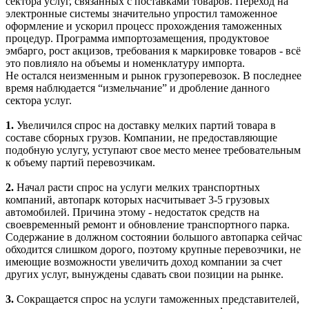
сектора услуг, связанных с поставками товаров. Переход на
электронные системы значительно упростил таможенное
оформление и ускорил процесс прохождения таможенных
процедур. Программа импортозамещения, продуктовое
эмбарго, рост акцизов, требования к маркировке товаров - всё
это повлияло на объемы и номенклатуру импорта.
Не остался неизменным и рынок грузоперевозок. В последнее
время наблюдается “измельчание” и дробление данного
сектора услуг.
1.
Увеличился спрос на доставку мелких партий товара в
составе сборных грузов. Компании, не предоставляющие
подобную услугу, уступают свое место менее требовательным
к объему партий перевозчикам.
2.
Начал расти спрос на услуги мелких транспортных
компаний, автопарк которых насчитывает 3-5 грузовых
автомобилей. Причина этому - недостаток средств на
своевременный ремонт и обновление транспортного парка.
Содержание в должном состоянии большого автопарка сейчас
обходится слишком дорого, поэтому крупные перевозчики, не
имеющие возможности увеличить доход компании за счет
других услуг, вынуждены сдавать свои позиции на рынке.
3.
Сокращается спрос на услуги таможенных представителей,