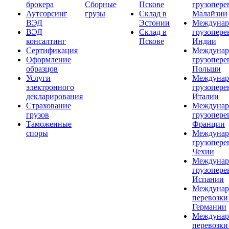
брокера
Сборные
Пскове
грузопере
Аутсорсинг
грузы
Склад в
Малайзии
ВЭД
Эстонии
Междунар
ВЭД
Склад в
грузопере
консалтинг
Пскове
Индии
Сертификация
Междунар
Оформление
грузопере
образцов
Польши
Услуги
Междунар
электронного
грузопере
декларирования
Италии
Страхование
Междунар
грузов
грузопере
Таможенные
Франции
споры
Междунар
грузопере
Чехии
Междунар
грузопере
Испании
Междунар
перевозки
Германии
Междунар
перевозки