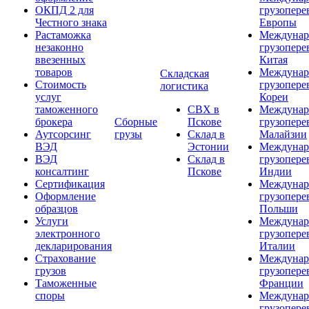
ОКПД 2 для
грузопере
Честного знака
Европы
Растаможка
Междунар
незаконно
грузопере
ввезенных
Китая
товаров
Междунар
Складская
Стоимость
грузопере
логистика
услуг
Кореи
таможенного
СВХ в
Междунар
брокера
Сборные
Пскове
грузопере
Аутсорсинг
грузы
Склад в
Малайзии
ВЭД
Эстонии
Междунар
ВЭД
Склад в
грузопере
консалтинг
Пскове
Индии
Сертификация
Междунар
Оформление
грузопере
образцов
Польши
Услуги
Междунар
электронного
грузопере
декларирования
Италии
Страхование
Междунар
грузов
грузопере
Таможенные
Франции
споры
Междунар
грузопере