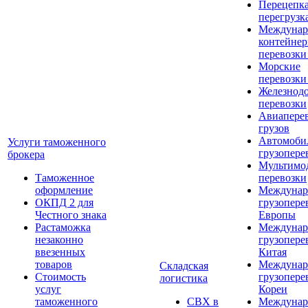
Перецепка
перегрузк
Междунар
контейне
перевозки
Морские
перевозки
Железнод
перевозки
Авиапере
грузов
Автомоби
Услуги таможенного
грузопере
брокера
Мультимо
Таможенное
перевозки
оформление
Междунар
ОКПД 2 для
грузопере
Честного знака
Европы
Растаможка
Междунар
незаконно
грузопере
ввезенных
Китая
товаров
Междунар
Складская
Стоимость
грузопере
логистика
услуг
Кореи
таможенного
СВХ в
Междунар