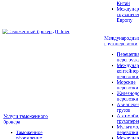
Китай
Междунар
грузопере
Европу
Международны
грузоперевозки
Перецепка
перегрузк
Междунар
контейне
перевозки
Морские
перевозки
Железнод
перевозки
Авиапере
грузов
Автомоби
Услуги таможенного
грузопере
брокера
Мультимо
Таможенное
перевозки
оформление
Междунар