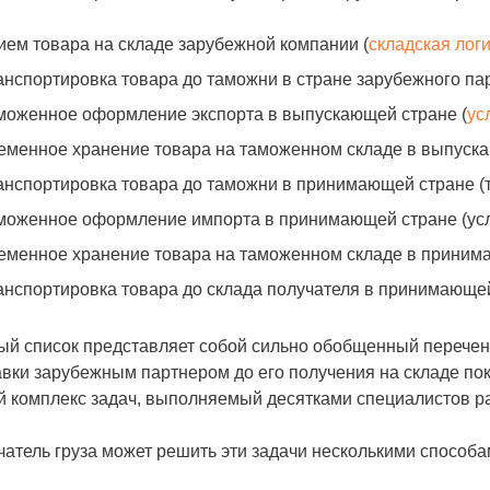
ием товара на складе зарубежной компании (
складская лог
анспортировка товара до таможни в стране зарубежного пар
моженное оформление экспорта в выпускающей стране (
ус
еменное хранение товара на таможенном складе в выпускаю
анспортировка товара до таможни в принимающей стране (т
моженное оформление импорта в принимающей стране (усл
еменное хранение товара на таможенном складе в принимаю
анспортировка товара до склада получателя в принимающей 
й список представляет собой сильно обобщенный перечень
вки зарубежным партнером до его получения на складе пок
й комплекс задач, выполняемый десятками специалистов р
атель груза может решить эти задачи несколькими способа