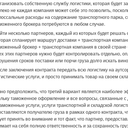
ганизовать собственную службу логистики, которая будет
леко не каждая компания может себе это позволить, посколь
лоссальные расходы на содержание транспортного парка, скл
моженного брокера потребуются в любом случае.
йти несколько партнеров, каждый из которых будет решать 
торая спланирует маршрут доставки + транспортная компан
моженный брокер + транспортная компания в своей стране +
ех этих партнеров нужно будет контролировать отдельно, опл
рушения сроков поставки или порчи груза долго искать вино
сле заключения контракта передать всю логистику на аутс
гистические услуги, и просто принимать товар на своем скл
чно предположить, что третий вариант является наиболее
льку таможенное оформление и все вопросы, связанные с д
аможенные услуги, услуги транспортной и складской логист
ставляются получателю груза в рамках одного контракта, чт
ет принять во внимание и тот факт, что партнер, предост
мает на себя полную ответственность и за сохранность груз