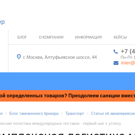
ер
БЛОГ
О КОМПАНИИ
ИНФОРМАЦИЯ
КЕЙСЫ
+7 (
г. Москва, Алтуфьевское шоссе, 44
Пн-Пт 
inier@
ой определенных товаров? Преодолеем санкции вместе
ая
Блог таможенного брокера
Транспорт
Статьи об авиаперевоз
ксная логистика международных поставок - первый шаг к успеху