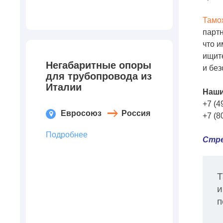
Тамо
партн
что 
ищите
Негабаритные опоры
и без
для трубопровода из
Италии
Наши
+7 (4
Евросоюз
Россия
+7 (8
Подробнее
Стре
Т
и
п