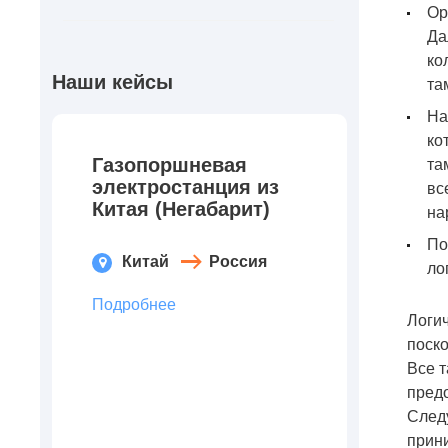
Ор
Да
ко
Наши кейсы
та
На
ко
Газопоршневая
та
электростанция из
вс
Китая (Негабарит)
на
По
Китай
Россия
ло
Подробнее
Логи
поско
Все т
предо
Следу
прини