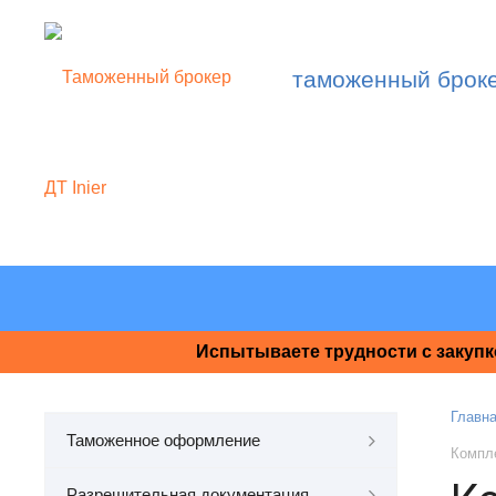
таможенный брок
Испытываете трудности с закупк
Главн
Таможенное оформление
Компле
Разрешительная документация