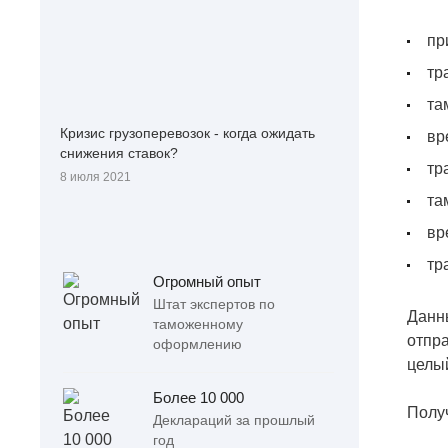
пр
тр
та
Кризис грузоперевозок - когда ожидать
вр
снижения ставок?
тр
8 июля 2021
та
вр
тр
Огромный опыт
Штат экспертов по
Данны
таможенному
отпра
оформлению
целы
Более 10 000
Получ
Деклараций за прошлый
год