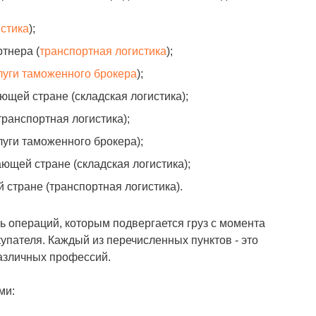
истика
);
тнера (
транспортная логистика
);
луги таможенного брокера
);
щей стране (складская логистика);
ранспортная логистика);
уги таможенного брокера);
щей стране (складская логистика);
стране (транспортная логистика).
 операций, которым подвергается груз с момента
упателя. Каждый из перечисленных пунктов - это
азличных профессий.
ми: