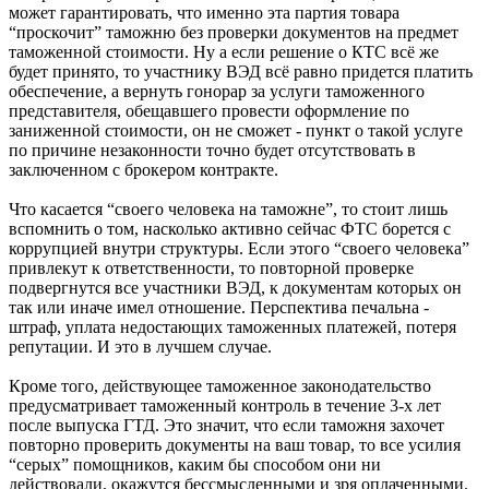
может гарантировать, что именно эта партия товара
“проскочит” таможню без проверки документов на предмет
таможенной стоимости. Ну а если решение о КТС всё же
будет принято, то участнику ВЭД всё равно придется платить
обеспечение, а вернуть гонорар за услуги таможенного
представителя, обещавшего провести оформление по
заниженной стоимости, он не сможет - пункт о такой услуге
по причине незаконности точно будет отсутствовать в
заключенном с брокером контракте.
Что касается “своего человека на таможне”, то стоит лишь
вспомнить о том, насколько активно сейчас ФТС борется с
коррупцией внутри структуры. Если этого “своего человека”
привлекут к ответственности, то повторной проверке
подвергнутся все участники ВЭД, к документам которых он
так или иначе имел отношение. Перспектива печальна -
штраф, уплата недостающих таможенных платежей, потеря
репутации. И это в лучшем случае.
Кроме того, действующее таможенное законодательство
предусматривает таможенный контроль в течение 3-х лет
после выпуска ГТД. Это значит, что если таможня захочет
повторно проверить документы на ваш товар, то все усилия
“серых” помощников, каким бы способом они ни
действовали, окажутся бессмысленными и зря оплаченными.