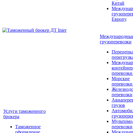
Китай
Междунар
грузопере
Европу
Международны
грузоперевозки
Перецепка
перегрузк
Междунар
контейне
перевозки
Морские
перевозки
Железнод
перевозки
Авиапере
грузов
Автомоби
Услуги таможенного
грузопере
брокера
Мультимо
Таможенное
перевозки
оформление
Междунар