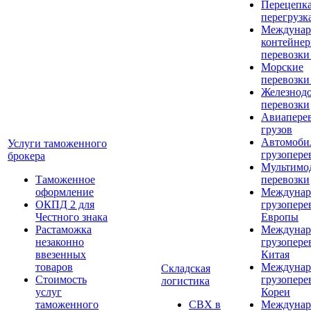
Перецепка
перегрузк
Междунар
контейне
перевозки
Морские
перевозки
Железнод
перевозки
Авиапере
грузов
Автомоби
Услуги таможенного
грузопере
брокера
Мультимо
Таможенное
перевозки
оформление
Междунар
ОКПД 2 для
грузопере
Честного знака
Европы
Растаможка
Междунар
незаконно
грузопере
ввезенных
Китая
товаров
Междунар
Складская
Стоимость
грузопере
логистика
услуг
Кореи
таможенного
СВХ в
Междунар