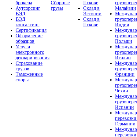
брокера
Сборные
Пскове
грузопере
Аутсорсинг
грузы
Склад в
Малайзии
ВЭД
Эстонии
Междунар
ВЭД
Склад в
грузопере
консалтинг
Пскове
Индии
Сертификация
Междунар
Оформление
грузопере
образцов
Польши
Услуги
Междунар
электронного
грузопере
декларирования
Италии
Страхование
Междунар
грузов
грузопере
Таможенные
Франции
споры
Междунар
грузопере
Чехии
Междунар
грузопере
Испании
Междунар
перевозки
Германии
Междунар
перевозки