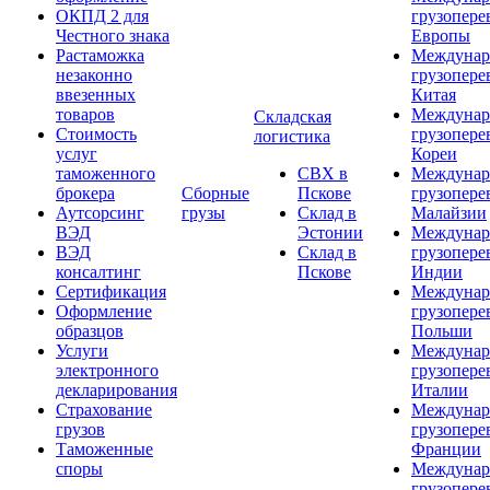
ОКПД 2 для
грузопере
Честного знака
Европы
Растаможка
Междунар
незаконно
грузопере
ввезенных
Китая
товаров
Междунар
Складская
Стоимость
грузопере
логистика
услуг
Кореи
таможенного
СВХ в
Междунар
брокера
Сборные
Пскове
грузопере
Аутсорсинг
грузы
Склад в
Малайзии
ВЭД
Эстонии
Междунар
ВЭД
Склад в
грузопере
консалтинг
Пскове
Индии
Сертификация
Междунар
Оформление
грузопере
образцов
Польши
Услуги
Междунар
электронного
грузопере
декларирования
Италии
Страхование
Междунар
грузов
грузопере
Таможенные
Франции
споры
Междунар
грузопере