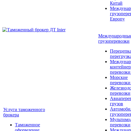
Китай
Междунар
грузопере
Европу
Международны
грузоперевозки
Перецепка
перегрузк
Междунар
контейне
перевозки
Морские
перевозки
Железнод
перевозки
Авиапере
грузов
Автомоби
Услуги таможенного
грузопере
брокера
Мультимо
Таможенное
перевозки
оформление
Междунар