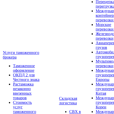
Перецепка
перегрузк
Междунар
контейне
перевозки
Морские
перевозки
Железнод
перевозки
Авиапере
грузов
Автомоби
Услуги таможенного
грузопере
брокера
Мультимо
Таможенное
перевозки
оформление
Междунар
ОКПД 2 для
грузопере
Честного знака
Европы
Растаможка
Междунар
незаконно
грузопере
ввезенных
Китая
товаров
Междунар
Складская
Стоимость
грузопере
логистика
услуг
Кореи
таможенного
СВХ в
Междунар