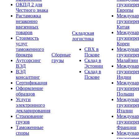
ОКПД 2 для
грузопере
Честного знака
Европы
Растаможка
Междунар
незаконно
грузопере
ввезенных
Китая
товаров
Междунар
Складская
Стоимость
грузопере
логистика
услуг
Кореи
таможенного
СВХ в
Междунар
брокера
Сборные
Пскове
грузопере
Аутсорсинг
грузы
Склад в
Малайзии
ВЭД
Эстонии
Междунар
ВЭД
Склад в
грузопере
консалтинг
Пскове
Индии
Сертификация
Междунар
Оформление
грузопере
образцов
Польши
Услуги
Междунар
электронного
грузопере
декларирования
Италии
Страхование
Междунар
грузов
грузопере
Таможенные
Франции
споры
Междунар
грузопере