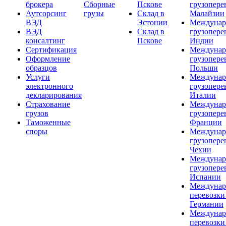
брокера
Сборные
Пскове
грузопере
Аутсорсинг
грузы
Склад в
Малайзии
ВЭД
Эстонии
Междунар
ВЭД
Склад в
грузопере
консалтинг
Пскове
Индии
Сертификация
Междунар
Оформление
грузопере
образцов
Польши
Услуги
Междунар
электронного
грузопере
декларирования
Италии
Страхование
Междунар
грузов
грузопере
Таможенные
Франции
споры
Междунар
грузопере
Чехии
Междунар
грузопере
Испании
Междунар
перевозки
Германии
Междунар
перевозки