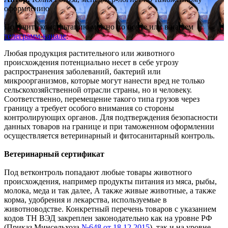
оформлению
Получить консультацию можно по
почте
или в нашем
телеграмм-канале
.
Любая продукция растительного или животного
происхождения потенциально несет в себе угрозу
распространения заболеваний, бактерий или
микроорганизмов, которые могут нанести вред не только
сельскохозяйственной отрасли страны, но и человеку.
Соответственно, перемещение такого типа грузов через
границу а требует особого внимания со стороны
контролирующих органов. Для подтверждения безопасности
данных товаров на границе и при таможенном оформлении
осуществляется ветеринарный и фитосанитарный контроль.
Ветеринарный сертификат
Под ветконтроль попадают любые товары животного
происхождения, например продукты питания из мяса, рыбы,
молока, меда и так далее, А также живые животные, а также
корма, удобрения и лекарства, используемые в
животноводстве. Конкретный перечень товаров с указанием
кодов ТН ВЭД закреплен законодательно как на уровне РФ
(Приказ Минсельхоза
№648 от 18.12.2015
), так и на уровне