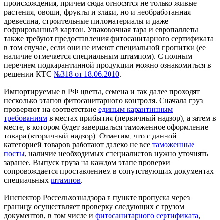
происхождения, причем сюда относятся не только живые
растения, овощи, фрукты и злаки, но и необработанная
древесина, строительные пиломатериалы и даже
гофрированный картон. Упаковочная тара и европаллеты
также требуют предоставления фитосанитарного сертификата
в том случае, если они не имеют специальной пропитки (ее
наличие отмечается специальным штампом). С полным
перечнем подкарантинной продукции можно ознакомиться в
решении КТС
№318 от 18.06.2010
.
Импортируемые в РФ цветы, семена и так далее проходят
несколько этапов фитосанитарного контроля. Сначала груз
проверяют на соответствие
единым карантинным
требованиям
в местах прибытия (первичный надзор), а затем в
месте, в котором будет завершаться таможенное оформление
товара (вторичный надзор). Отметим, что с данной
категорией товаров работают далеко не все
таможенные
посты
, наличие необходимых специалистов нужно уточнять
заранее. Выпуск груза на каждом этапе проверки
сопровождается проставлением в сопутствующих документах
специальных
штампов
.
Инспектор Россельхознадзора в пункте пропуска через
границу осуществляет проверку следующих с грузом
документов, в том числе и
фитосанитарного сертификата
,