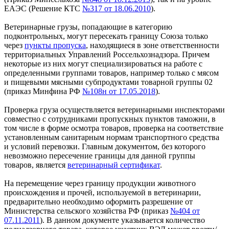
ЕАЭС (Решение КТС
№317 от 18.06.2010
).
Ветеринарные грузы, попадающие в категорию
подконтрольных, могут пересекать границу Союза только
через
пункты пропуска
, находящиеся в зоне ответственности
территориальных Управлений Россельхознадзора. Причем
некоторые из них могут специализироваться на работе с
определенными группами товаров, например только с мясом
и пищевыми мясными субпродуктами товарной группы 02
(приказ Минфина РФ
№108н от 17.05.2018
).
Проверка груза осуществляется ветеринарными инспекторами
совместно с сотрудниками пропускных пунктов таможни, в
том числе в форме осмотра товаров, проверка на соответствие
установленным санитарным нормам транспортного средства
и условий перевозки. Главным документом, без которого
невозможно пересечение границы для данной группы
товаров, является
ветеринарный сертификат
.
На перемещение через границу продукции животного
происхождения и прочей, используемой в ветеринарии,
предварительно необходимо оформить разрешение от
Министерства сельского хозяйства РФ (приказ
№404 от
07.11.2011
). В данном документе указывается количество