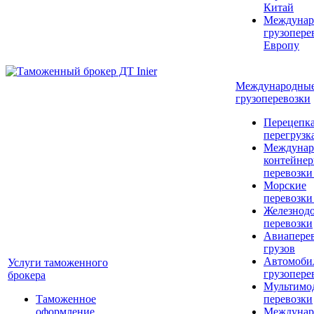
Китай
Междунар
грузопере
Европу
Международны
грузоперевозки
Перецепка
перегрузк
Междунар
контейне
перевозки
Морские
перевозки
Железнод
перевозки
Авиапере
грузов
Автомоби
Услуги таможенного
грузопере
брокера
Мультимо
Таможенное
перевозки
оформление
Междунар