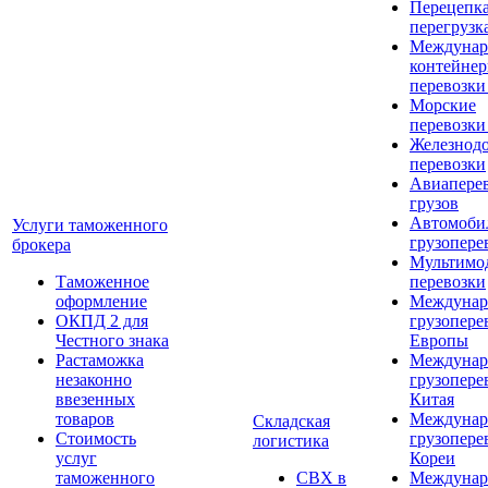
Перецепка
перегрузк
Междунар
контейне
перевозки
Морские
перевозки
Железнод
перевозки
Авиапере
грузов
Автомоби
Услуги таможенного
грузопере
брокера
Мультимо
Таможенное
перевозки
оформление
Междунар
ОКПД 2 для
грузопере
Честного знака
Европы
Растаможка
Междунар
незаконно
грузопере
ввезенных
Китая
товаров
Междунар
Складская
Стоимость
грузопере
логистика
услуг
Кореи
таможенного
СВХ в
Междунар