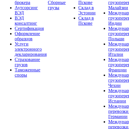
брокера
Сборные
Пскове
грузопере
Аутсорсинг
грузы
Склад в
Малайзии
ВЭД
Эстонии
Междунар
ВЭД
Склад в
грузопере
консалтинг
Пскове
Индии
Сертификация
Междунар
Оформление
грузопере
образцов
Польши
Услуги
Междунар
электронного
грузопере
декларирования
Италии
Страхование
Междунар
грузов
грузопере
Таможенные
Франции
споры
Междунар
грузопере
Чехии
Междунар
грузопере
Испании
Междунар
перевозки
Германии
Междунар
перевозки