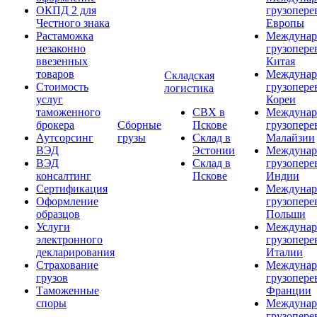
ОКПД 2 для
грузопере
Честного знака
Европы
Растаможка
Междунар
незаконно
грузопере
ввезенных
Китая
товаров
Междунар
Складская
Стоимость
грузопере
логистика
услуг
Кореи
таможенного
СВХ в
Междунар
брокера
Сборные
Пскове
грузопере
Аутсорсинг
грузы
Склад в
Малайзии
ВЭД
Эстонии
Междунар
ВЭД
Склад в
грузопере
консалтинг
Пскове
Индии
Сертификация
Междунар
Оформление
грузопере
образцов
Польши
Услуги
Междунар
электронного
грузопере
декларирования
Италии
Страхование
Междунар
грузов
грузопере
Таможенные
Франции
споры
Междунар
грузопере