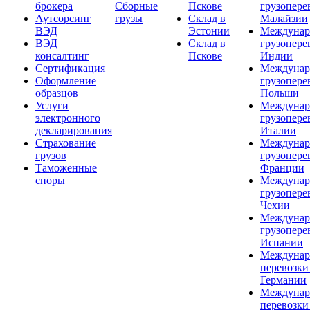
брокера
Сборные
Пскове
грузопере
Аутсорсинг
грузы
Склад в
Малайзии
ВЭД
Эстонии
Междунар
ВЭД
Склад в
грузопере
консалтинг
Пскове
Индии
Сертификация
Междунар
Оформление
грузопере
образцов
Польши
Услуги
Междунар
электронного
грузопере
декларирования
Италии
Страхование
Междунар
грузов
грузопере
Таможенные
Франции
споры
Междунар
грузопере
Чехии
Междунар
грузопере
Испании
Междунар
перевозки
Германии
Междунар
перевозки