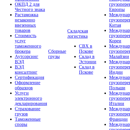
ОКПД 2 для
грузопере
Честного знака
Европы
Растаможка
Междунар
незаконно
грузопере
ввезенных
Китая
товаров
Междунар
Складская
Стоимость
грузопере
логистика
услуг
Кореи
таможенного
СВХ в
Междунар
брокера
Сборные
Пскове
грузопере
Аутсорсинг
грузы
Склад в
Малайзии
ВЭД
Эстонии
Междунар
ВЭД
Склад в
грузопере
консалтинг
Пскове
Индии
Сертификация
Междунар
Оформление
грузопере
образцов
Польши
Услуги
Междунар
электронного
грузопере
декларирования
Италии
Страхование
Междунар
грузов
грузопере
Таможенные
Франции
споры
Междунар
грузопере