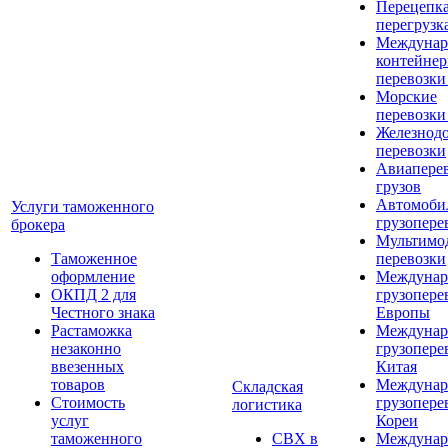
Перецепка
перегрузк
Междунар
контейне
перевозки
Морские
перевозки
Железнод
перевозки
Авиапере
грузов
Автомоби
Услуги таможенного
грузопере
брокера
Мультимо
Таможенное
перевозки
оформление
Междунар
ОКПД 2 для
грузопере
Честного знака
Европы
Растаможка
Междунар
незаконно
грузопере
ввезенных
Китая
товаров
Междунар
Складская
Стоимость
грузопере
логистика
услуг
Кореи
таможенного
СВХ в
Междунар