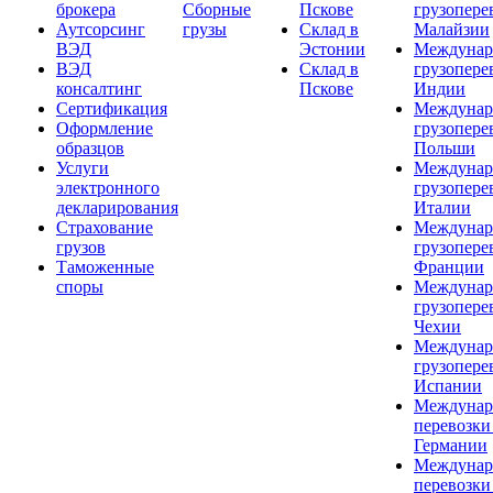
брокера
Сборные
Пскове
грузопере
Аутсорсинг
грузы
Склад в
Малайзии
ВЭД
Эстонии
Междунар
ВЭД
Склад в
грузопере
консалтинг
Пскове
Индии
Сертификация
Междунар
Оформление
грузопере
образцов
Польши
Услуги
Междунар
электронного
грузопере
декларирования
Италии
Страхование
Междунар
грузов
грузопере
Таможенные
Франции
споры
Междунар
грузопере
Чехии
Междунар
грузопере
Испании
Междунар
перевозки
Германии
Междунар
перевозки