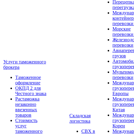
Перецепка
перегрузк
Междунар
контейне
перевозки
Морские
перевозки
Железнод
перевозки
Авиапере
грузов
Автомоби
Услуги таможенного
грузопере
брокера
Мультимо
Таможенное
перевозки
оформление
Междунар
ОКПД 2 для
грузопере
Честного знака
Европы
Растаможка
Междунар
незаконно
грузопере
ввезенных
Китая
товаров
Междунар
Складская
Стоимость
грузопере
логистика
услуг
Кореи
таможенного
СВХ в
Междунар