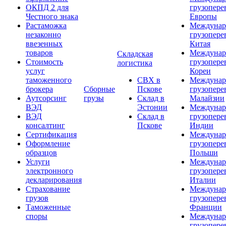
ОКПД 2 для
грузопере
Честного знака
Европы
Растаможка
Междунар
незаконно
грузопере
ввезенных
Китая
товаров
Междунар
Складская
Стоимость
грузопере
логистика
услуг
Кореи
таможенного
СВХ в
Междунар
брокера
Сборные
Пскове
грузопере
Аутсорсинг
грузы
Склад в
Малайзии
ВЭД
Эстонии
Междунар
ВЭД
Склад в
грузопере
консалтинг
Пскове
Индии
Сертификация
Междунар
Оформление
грузопере
образцов
Польши
Услуги
Междунар
электронного
грузопере
декларирования
Италии
Страхование
Междунар
грузов
грузопере
Таможенные
Франции
споры
Междунар
грузопере