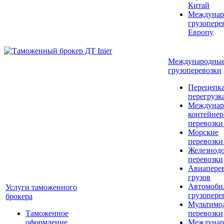
Китай
Междунар
грузопере
Европу
Международны
грузоперевозки
Перецепка
перегрузк
Междунар
контейне
перевозки
Морские
перевозки
Железнод
перевозки
Авиапере
грузов
Автомоби
Услуги таможенного
грузопере
брокера
Мультимо
Таможенное
перевозки
оформление
Междунар