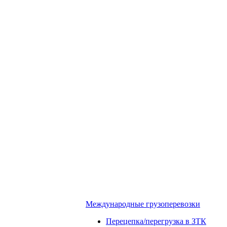
Международные грузоперевозки
Перецепка/перегрузка в ЗТК