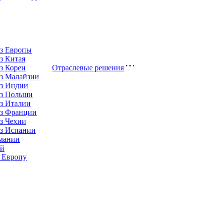
из Европы
з Китая
з Кореи
Отраслевые решения
з Малайзии
из Индии
из Польши
з Италии
из Франции
з Чехии
из Испании
рмании
ай
 Европу