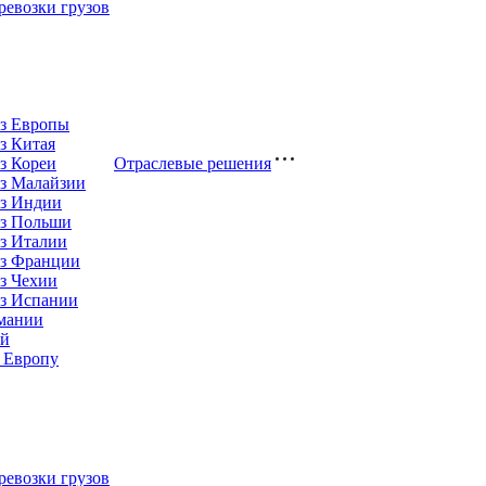
евозки грузов
из Европы
з Китая
з Кореи
Отраслевые решения
з Малайзии
из Индии
из Польши
з Италии
из Франции
з Чехии
из Испании
рмании
ай
 Европу
евозки грузов