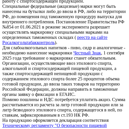
работу с спиртосодержащей продукцией.
Специальные федеральные (акцизные) марки могут быть
нанесены на бутылки либо до ввоза в РФ, либо на территории
РФ, до помещения под таможенную процедуру выпуска для
внутреннего потребления. Постановление Правительства РФ
№854 от 01.06.2021 в режиме эксперимента разрешает
осуществлять маркировку специальными марками на
определенных таможенных складах (
реестр на сайте
Росалкогольтабакконтроль
).
Для слабоалкогольных напитков - пиво, сидр и аналогичные -
необходимо нанесение маркировки
Честный Знак
, 1 сентября
2025 года требование о маркировке станет обязательным.
Организации, осуществляющие ввоз этилового спирта,
алкогольной и спиртосодержащей пищевой продукции, а
также спиртосодержащей непищевой продукции с
содержанием этилового спирта более 25 процентов объема
готовой продукции, до ввоза таких товаров на территорию
Российской Федерации, должны направить в таможенные
органы заявку о фиксации в ЕГАИС.
Помимо пошлины и НДС потребуется уплатить акциз. Сумма
рассчитывается из расчета за литр готовой продукции или за
литр безводного этилового спирта, содержащегося в ней, по
ставкам, зафиксированным в ст.193 НК РФ.
На продукцию оформляется декларация соответствия
Техническому регламенту "О безопасности пищевой