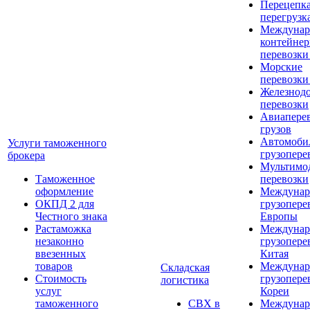
Перецепка
перегрузк
Междунар
контейне
перевозки
Морские
перевозки
Железнод
перевозки
Авиапере
грузов
Автомоби
Услуги таможенного
грузопере
брокера
Мультимо
Таможенное
перевозки
оформление
Междунар
ОКПД 2 для
грузопере
Честного знака
Европы
Растаможка
Междунар
незаконно
грузопере
ввезенных
Китая
товаров
Междунар
Складская
Стоимость
грузопере
логистика
услуг
Кореи
таможенного
СВХ в
Междунар