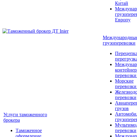
Китай
Междунар
грузопере
Европу
Международны
грузоперевозки
Перецепка
перегрузк
Междунар
контейне
перевозки
Морские
перевозки
Железнод
перевозки
Авиапере
грузов
Автомоби
Услуги таможенного
грузопере
брокера
Мультимо
Таможенное
перевозки
оформление
Междунар