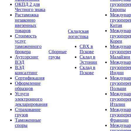
ОКПД 2 для
грузопере
Честного знака
Европы
Растаможка
Междунар
незаконно
грузопере
ввезенных
Китая
товаров
Междунар
Складская
Стоимость
грузопере
логистика
услуг
Кореи
таможенного
СВХ в
Междунар
брокера
Сборные
Пскове
грузопере
Аутсорсинг
грузы
Склад в
Малайзии
ВЭД
Эстонии
Междунар
ВЭД
Склад в
грузопере
консалтинг
Пскове
Индии
Сертификация
Междунар
Оформление
грузопере
образцов
Польши
Услуги
Междунар
электронного
грузопере
декларирования
Италии
Страхование
Междунар
грузов
грузопере
Таможенные
Франции
споры
Междунар
грузопере