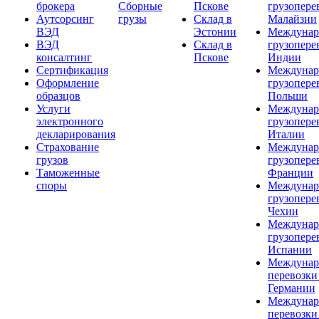
брокера
Сборные
Пскове
грузопере
Аутсорсинг
грузы
Склад в
Малайзии
ВЭД
Эстонии
Междунар
ВЭД
Склад в
грузопере
консалтинг
Пскове
Индии
Сертификация
Междунар
Оформление
грузопере
образцов
Польши
Услуги
Междунар
электронного
грузопере
декларирования
Италии
Страхование
Междунар
грузов
грузопере
Таможенные
Франции
споры
Междунар
грузопере
Чехии
Междунар
грузопере
Испании
Междунар
перевозки
Германии
Междунар
перевозки