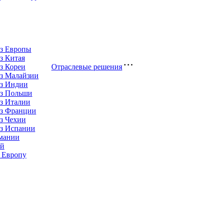
из Европы
з Китая
з Кореи
Отраслевые решения
з Малайзии
из Индии
из Польши
з Италии
из Франции
з Чехии
из Испании
рмании
ай
 Европу