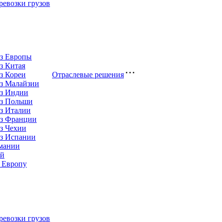
евозки грузов
из Европы
з Китая
з Кореи
Отраслевые решения
з Малайзии
из Индии
из Польши
з Италии
из Франции
з Чехии
из Испании
рмании
ай
 Европу
евозки грузов