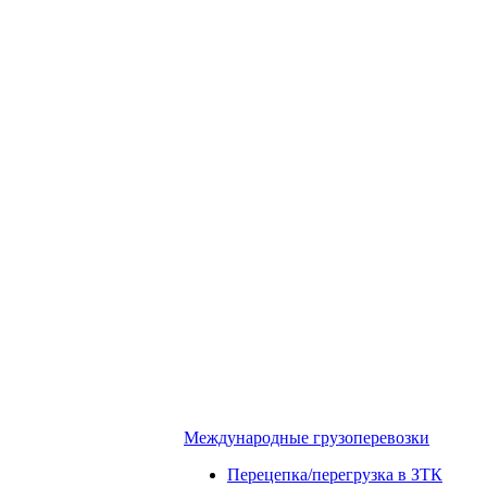
Международные грузоперевозки
Перецепка/перегрузка в ЗТК