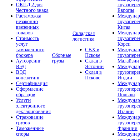
ОКПД 2 для
грузопере
Честного знака
Европы
Растаможка
Междунар
незаконно
грузопере
ввезенных
Китая
товаров
Междунар
Складская
Стоимость
грузопере
логистика
услуг
Кореи
таможенного
СВХ в
Междунар
брокера
Сборные
Пскове
грузопере
Аутсорсинг
грузы
Склад в
Малайзии
ВЭД
Эстонии
Междунар
ВЭД
Склад в
грузопере
консалтинг
Пскове
Индии
Сертификация
Междунар
Оформление
грузопере
образцов
Польши
Услуги
Междунар
электронного
грузопере
декларирования
Италии
Страхование
Междунар
грузов
грузопере
Таможенные
Франции
споры
Междунар
грузопере