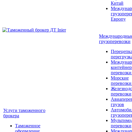
Китай
Междунар
грузопере
Европу
Международны
грузоперевозки
Перецепка
перегрузк
Междунар
контейне
перевозки
Морские
перевозки
Железнод
перевозки
Авиапере
грузов
Автомоби
Услуги таможенного
грузопере
брокера
Мультимо
Таможенное
перевозки
оформление
Междунар