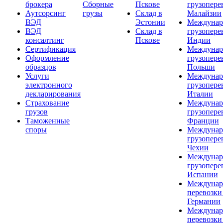
брокера
Сборные
Пскове
грузопере
Аутсорсинг
грузы
Склад в
Малайзии
ВЭД
Эстонии
Междунар
ВЭД
Склад в
грузопере
консалтинг
Пскове
Индии
Сертификация
Междунар
Оформление
грузопере
образцов
Польши
Услуги
Междунар
электронного
грузопере
декларирования
Италии
Страхование
Междунар
грузов
грузопере
Таможенные
Франции
споры
Междунар
грузопере
Чехии
Междунар
грузопере
Испании
Междунар
перевозки
Германии
Междунар
перевозки