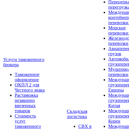
Перецепка
перегрузк
Междунар
контейне
перевозки
Морские
перевозки
Железнод
перевозки
Авиапере
грузов
Автомоби
Услуги таможенного
грузопере
брокера
Мультимо
Таможенное
перевозки
оформление
Междунар
ОКПД 2 для
грузопере
Честного знака
Европы
Растаможка
Междунар
незаконно
грузопере
ввезенных
Китая
товаров
Междунар
Складская
Стоимость
грузопере
логистика
услуг
Кореи
таможенного
СВХ в
Междунар