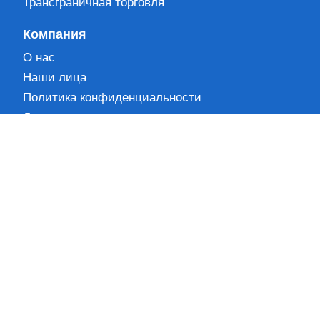
Трансграничная торговля
Компания
О нас
Наши лица
Политика конфиденциальности
Лицензии
Партнеры
Вакансии
Контакты
Информация
Блог
Новости
Кейсы
Вопрос-ответ
Карта сайта