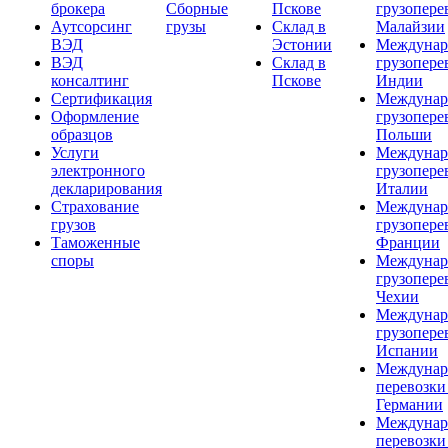
брокера
Сборные
Пскове
грузопере
Аутсорсинг
грузы
Склад в
Малайзии
ВЭД
Эстонии
Междунар
ВЭД
Склад в
грузопере
консалтинг
Пскове
Индии
Сертификация
Междунар
Оформление
грузопере
образцов
Польши
Услуги
Междунар
электронного
грузопере
декларирования
Италии
Страхование
Междунар
грузов
грузопере
Таможенные
Франции
споры
Междунар
грузопере
Чехии
Междунар
грузопере
Испании
Междунар
перевозки
Германии
Междунар
перевозки