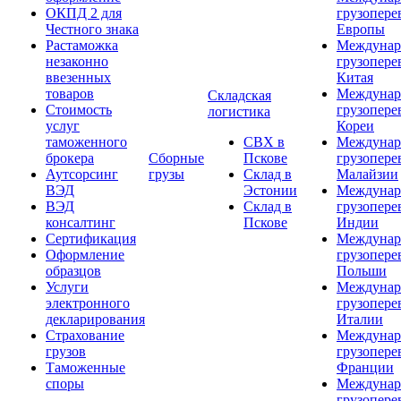
ОКПД 2 для
грузопере
Честного знака
Европы
Растаможка
Междунар
незаконно
грузопере
ввезенных
Китая
товаров
Междунар
Складская
Стоимость
грузопере
логистика
услуг
Кореи
таможенного
СВХ в
Междунар
брокера
Сборные
Пскове
грузопере
Аутсорсинг
грузы
Склад в
Малайзии
ВЭД
Эстонии
Междунар
ВЭД
Склад в
грузопере
консалтинг
Пскове
Индии
Сертификация
Междунар
Оформление
грузопере
образцов
Польши
Услуги
Междунар
электронного
грузопере
декларирования
Италии
Страхование
Междунар
грузов
грузопере
Таможенные
Франции
споры
Междунар
грузопере