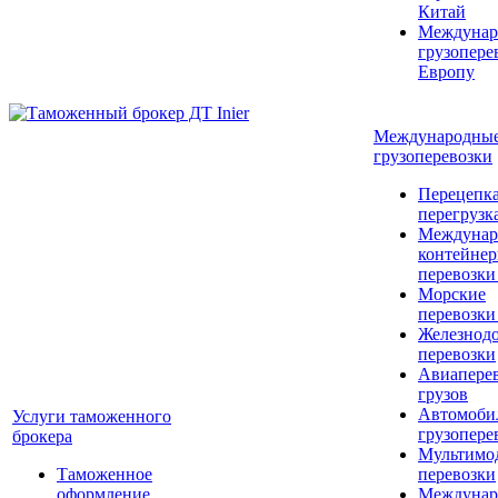
Китай
Междунар
грузопере
Европу
Международны
грузоперевозки
Перецепка
перегрузк
Междунар
контейне
перевозки
Морские
перевозки
Железнод
перевозки
Авиапере
грузов
Автомоби
Услуги таможенного
грузопере
брокера
Мультимо
Таможенное
перевозки
оформление
Междунар