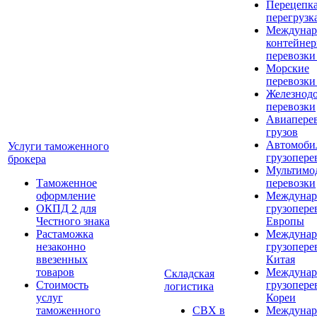
Перецепка
перегрузк
Междунар
контейне
перевозки
Морские
перевозки
Железнод
перевозки
Авиапере
грузов
Автомоби
Услуги таможенного
грузопере
брокера
Мультимо
Таможенное
перевозки
оформление
Междунар
ОКПД 2 для
грузопере
Честного знака
Европы
Растаможка
Междунар
незаконно
грузопере
ввезенных
Китая
товаров
Междунар
Складская
Стоимость
грузопере
логистика
услуг
Кореи
таможенного
СВХ в
Междунар