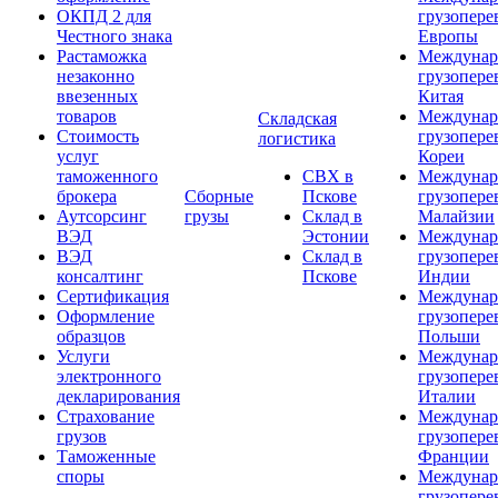
ОКПД 2 для
грузопере
Честного знака
Европы
Растаможка
Междунар
незаконно
грузопере
ввезенных
Китая
товаров
Междунар
Складская
Стоимость
грузопере
логистика
услуг
Кореи
таможенного
СВХ в
Междунар
брокера
Сборные
Пскове
грузопере
Аутсорсинг
грузы
Склад в
Малайзии
ВЭД
Эстонии
Междунар
ВЭД
Склад в
грузопере
консалтинг
Пскове
Индии
Сертификация
Междунар
Оформление
грузопере
образцов
Польши
Услуги
Междунар
электронного
грузопере
декларирования
Италии
Страхование
Междунар
грузов
грузопере
Таможенные
Франции
споры
Междунар
грузопере