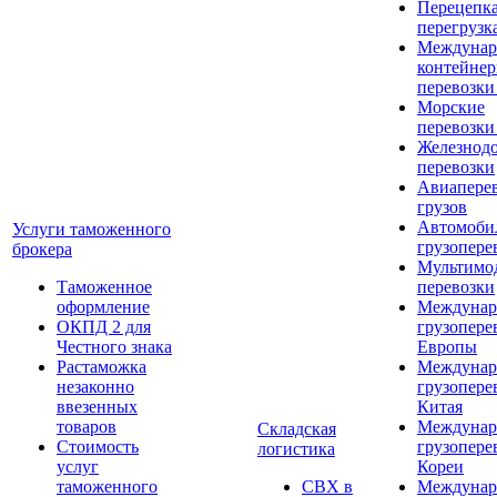
Перецепка
перегрузк
Междунар
контейне
перевозки
Морские
перевозки
Железнод
перевозки
Авиапере
грузов
Автомоби
Услуги таможенного
грузопере
брокера
Мультимо
Таможенное
перевозки
оформление
Междунар
ОКПД 2 для
грузопере
Честного знака
Европы
Растаможка
Междунар
незаконно
грузопере
ввезенных
Китая
товаров
Междунар
Складская
Стоимость
грузопере
логистика
услуг
Кореи
таможенного
СВХ в
Междунар