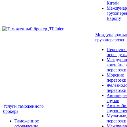
Китай
Междунар
грузопере
Европу
Международны
грузоперевозки
Перецепка
перегрузк
Междунар
контейне
перевозки
Морские
перевозки
Железнод
перевозки
Авиапере
грузов
Автомоби
Услуги таможенного
грузопере
брокера
Мультимо
Таможенное
перевозки
оформление
Междунар