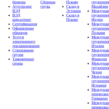
брокера
Сборные
Пскове
грузопере
Аутсорсинг
грузы
Склад в
Малайзии
ВЭД
Эстонии
Междунар
ВЭД
Склад в
грузопере
консалтинг
Пскове
Индии
Сертификация
Междунар
Оформление
грузопере
образцов
Польши
Услуги
Междунар
электронного
грузопере
декларирования
Италии
Страхование
Междунар
грузов
грузопере
Таможенные
Франции
споры
Междунар
грузопере
Чехии
Междунар
грузопере
Испании
Междунар
перевозки
Германии
Междунар
перевозки