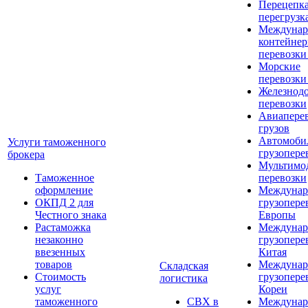
Перецепка
перегрузк
Междунар
контейне
перевозки
Морские
перевозки
Железнод
перевозки
Авиапере
грузов
Автомоби
Услуги таможенного
грузопере
брокера
Мультимо
Таможенное
перевозки
оформление
Междунар
ОКПД 2 для
грузопере
Честного знака
Европы
Растаможка
Междунар
незаконно
грузопере
ввезенных
Китая
товаров
Междунар
Складская
Стоимость
грузопере
логистика
услуг
Кореи
таможенного
СВХ в
Междунар