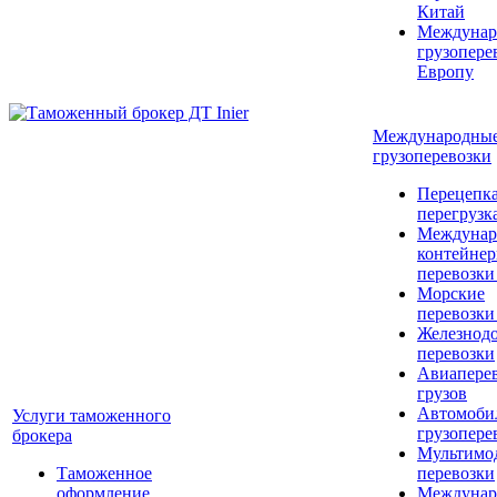
Китай
Междунар
грузопере
Европу
Международны
грузоперевозки
Перецепка
перегрузк
Междунар
контейне
перевозки
Морские
перевозки
Железнод
перевозки
Авиапере
грузов
Автомоби
Услуги таможенного
грузопере
брокера
Мультимо
Таможенное
перевозки
оформление
Междунар