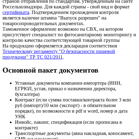
страной отправления по стандартам, утвержденным на сайте
Россельхознадзора. Для каждой страны - свой вид и формат
сертификата
. Подтверждением прохождения контроля
является наличие штампа "Выпуск разрешен" на
товаросопроводительных документах.
Таможенное оформление возможно на СВХ, на котором
присутствует специалист по фитосанитарному мониторингу и
контролю качества соответствующей товарной группы
На продукцию оформляется декларация соответствия
Техническому регламенту "О безопасности пищевой
продукции" ТР ТС 021/2011
.
Основной пакет документов
Уставные документы компании-импортера (ИНН,
ЕГРЮЛ, устав, приказ о назначении директора,
бухгалтера)
Контракт (если сумма поставки/контракта более 3 млн
руб (импорт)/10 млн (экспорт) - в обязательном
порядке), по возможности в pdf и word, номер и дата
УНК
Инвойс, пакинг, спецификация (если прописана в
контракте)
Транспортные документы (авиа накладная, коносамент,
СМР, жд накладная)