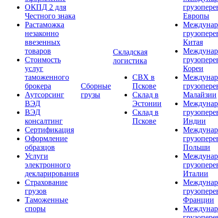
ОКПД 2 для
грузопере
Честного знака
Европы
Растаможка
Междунар
незаконно
грузопере
ввезенных
Китая
товаров
Междунар
Складская
Стоимость
грузопере
логистика
услуг
Кореи
таможенного
СВХ в
Междунар
брокера
Сборные
Пскове
грузопере
Аутсорсинг
грузы
Склад в
Малайзии
ВЭД
Эстонии
Междунар
ВЭД
Склад в
грузопере
консалтинг
Пскове
Индии
Сертификация
Междунар
Оформление
грузопере
образцов
Польши
Услуги
Междунар
электронного
грузопере
декларирования
Италии
Страхование
Междунар
грузов
грузопере
Таможенные
Франции
споры
Междунар
грузопере