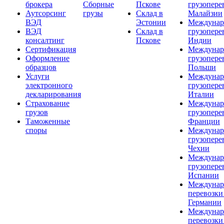
брокера
Сборные
Пскове
грузопере
Аутсорсинг
грузы
Склад в
Малайзии
ВЭД
Эстонии
Междунар
ВЭД
Склад в
грузопере
консалтинг
Пскове
Индии
Сертификация
Междунар
Оформление
грузопере
образцов
Польши
Услуги
Междунар
электронного
грузопере
декларирования
Италии
Страхование
Междунар
грузов
грузопере
Таможенные
Франции
споры
Междунар
грузопере
Чехии
Междунар
грузопере
Испании
Междунар
перевозки
Германии
Междунар
перевозки