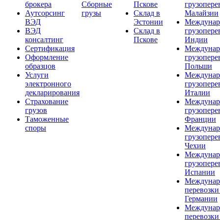
брокера
Сборные
Пскове
грузопере
Аутсорсинг
грузы
Склад в
Малайзии
ВЭД
Эстонии
Междунар
ВЭД
Склад в
грузопере
консалтинг
Пскове
Индии
Сертификация
Междунар
Оформление
грузопере
образцов
Польши
Услуги
Междунар
электронного
грузопере
декларирования
Италии
Страхование
Междунар
грузов
грузопере
Таможенные
Франции
споры
Междунар
грузопере
Чехии
Междунар
грузопере
Испании
Междунар
перевозки
Германии
Междунар
перевозки