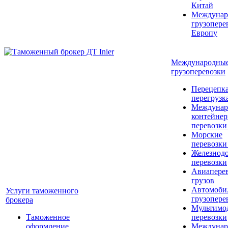
Китай
Междунар
грузопере
Европу
Международны
грузоперевозки
Перецепка
перегрузк
Междунар
контейне
перевозки
Морские
перевозки
Железнод
перевозки
Авиапере
грузов
Автомоби
Услуги таможенного
грузопере
брокера
Мультимо
Таможенное
перевозки
оформление
Междунар