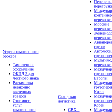
Перецепка
перегрузк
Междунар
контейне
перевозки
Морские
перевозки
Железнод
перевозки
Авиапере
грузов
Автомоби
Услуги таможенного
грузопере
брокера
Мультимо
Таможенное
перевозки
оформление
Междунар
ОКПД 2 для
грузопере
Честного знака
Европы
Растаможка
Междунар
незаконно
грузопере
ввезенных
Китая
товаров
Междунар
Складская
Стоимость
грузопере
логистика
услуг
Кореи
таможенного
СВХ в
Междунар