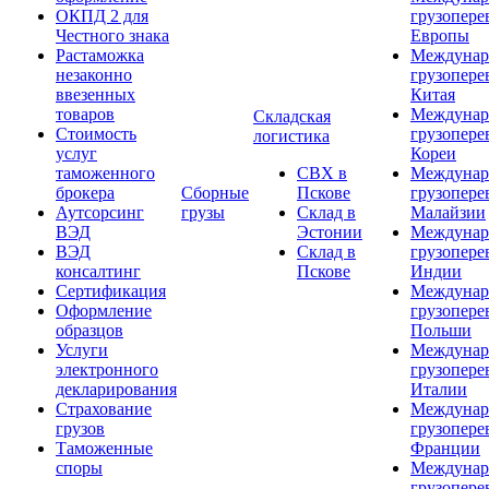
ОКПД 2 для
грузопере
Честного знака
Европы
Растаможка
Междунар
незаконно
грузопере
ввезенных
Китая
товаров
Междунар
Складская
Стоимость
грузопере
логистика
услуг
Кореи
таможенного
СВХ в
Междунар
брокера
Сборные
Пскове
грузопере
Аутсорсинг
грузы
Склад в
Малайзии
ВЭД
Эстонии
Междунар
ВЭД
Склад в
грузопере
консалтинг
Пскове
Индии
Сертификация
Междунар
Оформление
грузопере
образцов
Польши
Услуги
Междунар
электронного
грузопере
декларирования
Италии
Страхование
Междунар
грузов
грузопере
Таможенные
Франции
споры
Междунар
грузопере