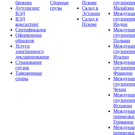
брокера
Сборные
Пскове
грузопере
Аутсорсинг
грузы
Склад в
Малайзии
ВЭД
Эстонии
Междунар
ВЭД
Склад в
грузопере
консалтинг
Пскове
Индии
Сертификация
Междунар
Оформление
грузопере
образцов
Польши
Услуги
Междунар
электронного
грузопере
декларирования
Италии
Страхование
Междунар
грузов
грузопере
Таможенные
Франции
споры
Междунар
грузопере
Чехии
Междунар
грузопере
Испании
Междунар
перевозки
Германии
Междунар
перевозки