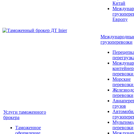
Китай
Междунар
грузопере
Европу
Международны
грузоперевозки
Перецепка
перегрузк
Междунар
контейне
перевозки
Морские
перевозки
Железнод
перевозки
Авиапере
грузов
Автомоби
Услуги таможенного
грузопере
брокера
Мультимо
Таможенное
перевозки
оформление
Междунар