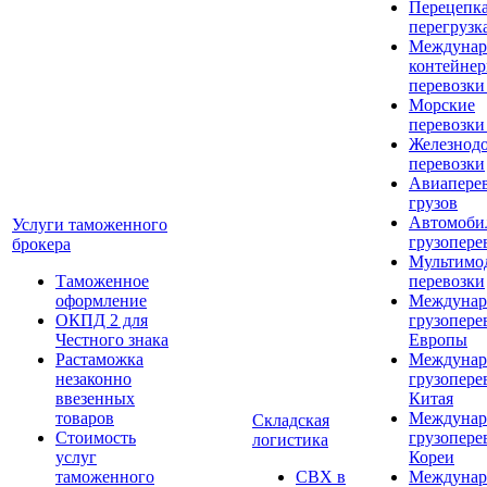
Перецепка
перегрузк
Междунар
контейне
перевозки
Морские
перевозки
Железнод
перевозки
Авиапере
грузов
Автомоби
Услуги таможенного
грузопере
брокера
Мультимо
Таможенное
перевозки
оформление
Междунар
ОКПД 2 для
грузопере
Честного знака
Европы
Растаможка
Междунар
незаконно
грузопере
ввезенных
Китая
товаров
Междунар
Складская
Стоимость
грузопере
логистика
услуг
Кореи
таможенного
СВХ в
Междунар