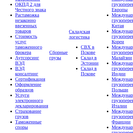
ОКПД 2 для
грузопере
Честного знака
Европы
Растаможка
Междунар
незаконно
грузопере
ввезенных
Китая
товаров
Междунар
Складская
Стоимость
грузопере
логистика
услуг
Кореи
таможенного
СВХ в
Междунар
брокера
Сборные
Пскове
грузопере
Аутсорсинг
грузы
Склад в
Малайзии
ВЭД
Эстонии
Междунар
ВЭД
Склад в
грузопере
консалтинг
Пскове
Индии
Сертификация
Междунар
Оформление
грузопере
образцов
Польши
Услуги
Междунар
электронного
грузопере
декларирования
Италии
Страхование
Междунар
грузов
грузопере
Таможенные
Франции
споры
Междунар
грузопере