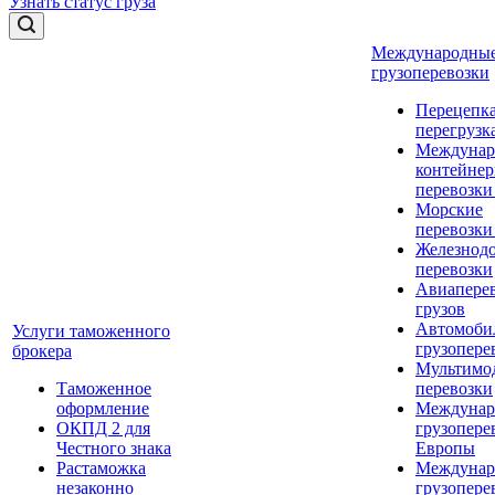
Узнать статус груза
Международны
грузоперевозки
Перецепка
перегрузк
Междунар
контейне
перевозки
Морские
перевозки
Железнод
перевозки
Авиапере
грузов
Автомоби
Услуги таможенного
грузопере
брокера
Мультимо
Таможенное
перевозки
оформление
Междунар
ОКПД 2 для
грузопере
Честного знака
Европы
Растаможка
Междунар
незаконно
грузопере