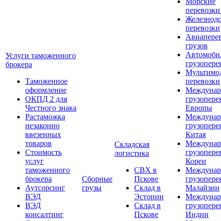
Морские
перевозки
Железнод
перевозки
Авиапере
грузов
Автомоби
Услуги таможенного
грузопере
брокера
Мультимо
Таможенное
перевозки
оформление
Междунар
ОКПД 2 для
грузопере
Честного знака
Европы
Растаможка
Междунар
незаконно
грузопере
ввезенных
Китая
товаров
Междунар
Складская
Стоимость
грузопере
логистика
услуг
Кореи
таможенного
СВХ в
Междунар
брокера
Сборные
Пскове
грузопере
Аутсорсинг
грузы
Склад в
Малайзии
ВЭД
Эстонии
Междунар
ВЭД
Склад в
грузопере
консалтинг
Пскове
Индии