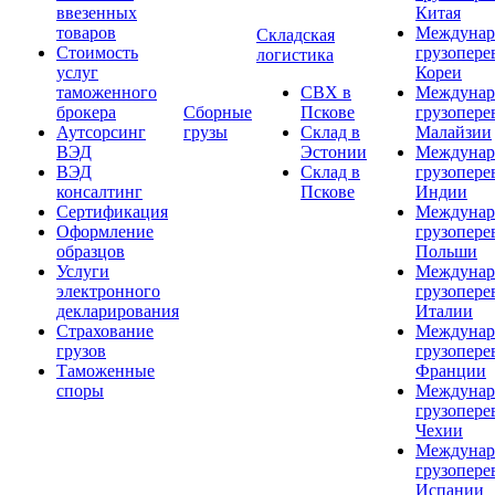
ввезенных
Китая
товаров
Междунар
Складская
Стоимость
грузопере
логистика
услуг
Кореи
таможенного
СВХ в
Междунар
брокера
Сборные
Пскове
грузопере
Аутсорсинг
грузы
Склад в
Малайзии
ВЭД
Эстонии
Междунар
ВЭД
Склад в
грузопере
консалтинг
Пскове
Индии
Сертификация
Междунар
Оформление
грузопере
образцов
Польши
Услуги
Междунар
электронного
грузопере
декларирования
Италии
Страхование
Междунар
грузов
грузопере
Таможенные
Франции
споры
Междунар
грузопере
Чехии
Междунар
грузопере
Испании