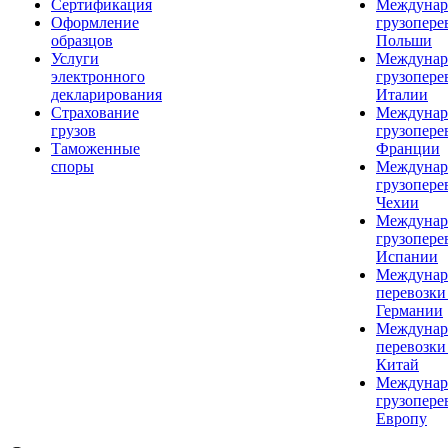
Сертификация
Междунар
Оформление
грузопере
образцов
Польши
Услуги
Междунар
электронного
грузопере
декларирования
Италии
Страхование
Междунар
грузов
грузопере
Таможенные
Франции
споры
Междунар
грузопере
Чехии
Междунар
грузопере
Испании
Междунар
перевозки
Германии
Междунар
перевозки
Китай
Междунар
грузопере
Европу