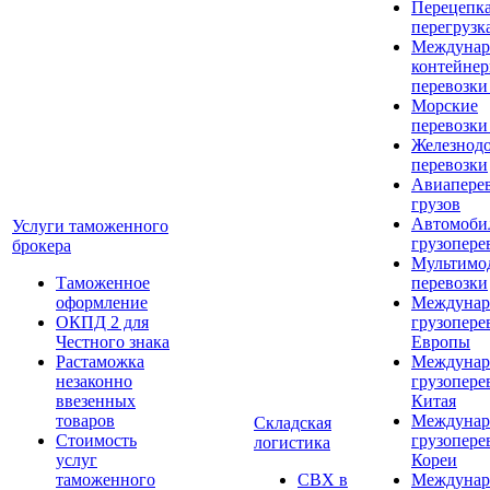
Перецепка
перегрузк
Междунар
контейне
перевозки
Морские
перевозки
Железнод
перевозки
Авиапере
грузов
Автомоби
Услуги таможенного
грузопере
брокера
Мультимо
Таможенное
перевозки
оформление
Междунар
ОКПД 2 для
грузопере
Честного знака
Европы
Растаможка
Междунар
незаконно
грузопере
ввезенных
Китая
товаров
Междунар
Складская
Стоимость
грузопере
логистика
услуг
Кореи
таможенного
СВХ в
Междунар