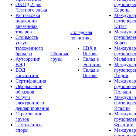
ОКПД 2 для
грузопере
Честного знака
Европы
Растаможка
Междунар
незаконно
грузопере
ввезенных
Китая
товаров
Междунар
Складская
Стоимость
грузопере
логистика
услуг
Кореи
таможенного
СВХ в
Междунар
брокера
Сборные
Пскове
грузопере
Аутсорсинг
грузы
Склад в
Малайзии
ВЭД
Эстонии
Междунар
ВЭД
Склад в
грузопере
консалтинг
Пскове
Индии
Сертификация
Междунар
Оформление
грузопере
образцов
Польши
Услуги
Междунар
электронного
грузопере
декларирования
Италии
Страхование
Междунар
грузов
грузопере
Таможенные
Франции
споры
Междунар
грузопере