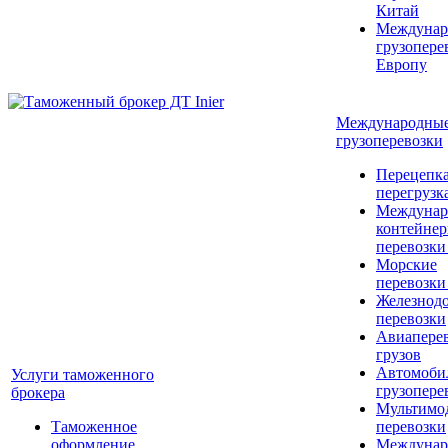
Китай
Междунар
грузопере
Европу
Международны
грузоперевозки
Перецепка
перегрузк
Междунар
контейне
перевозки
Морские
перевозки
Железнод
перевозки
Авиапере
грузов
Автомоби
Услуги таможенного
грузопере
брокера
Мультимо
Таможенное
перевозки
оформление
Междунар