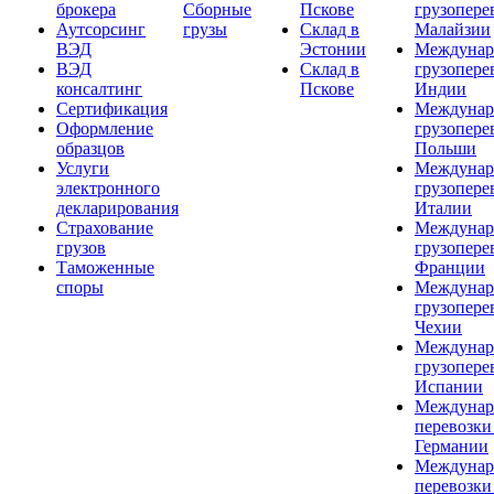
брокера
Сборные
Пскове
грузопере
Аутсорсинг
грузы
Склад в
Малайзии
ВЭД
Эстонии
Междунар
ВЭД
Склад в
грузопере
консалтинг
Пскове
Индии
Сертификация
Междунар
Оформление
грузопере
образцов
Польши
Услуги
Междунар
электронного
грузопере
декларирования
Италии
Страхование
Междунар
грузов
грузопере
Таможенные
Франции
споры
Междунар
грузопере
Чехии
Междунар
грузопере
Испании
Междунар
перевозки
Германии
Междунар
перевозки