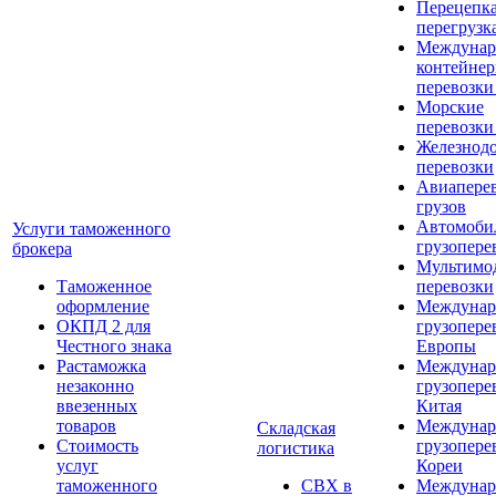
Перецепка
перегрузк
Междунар
контейне
перевозки
Морские
перевозки
Железнод
перевозки
Авиапере
грузов
Автомоби
Услуги таможенного
грузопере
брокера
Мультимо
Таможенное
перевозки
оформление
Междунар
ОКПД 2 для
грузопере
Честного знака
Европы
Растаможка
Междунар
незаконно
грузопере
ввезенных
Китая
товаров
Междунар
Складская
Стоимость
грузопере
логистика
услуг
Кореи
таможенного
СВХ в
Междунар