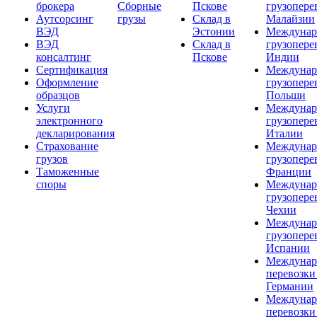
брокера
Сборные
Пскове
грузопере
Аутсорсинг
грузы
Склад в
Малайзии
ВЭД
Эстонии
Междунар
ВЭД
Склад в
грузопере
консалтинг
Пскове
Индии
Сертификация
Междунар
Оформление
грузопере
образцов
Польши
Услуги
Междунар
электронного
грузопере
декларирования
Италии
Страхование
Междунар
грузов
грузопере
Таможенные
Франции
споры
Междунар
грузопере
Чехии
Междунар
грузопере
Испании
Междунар
перевозки
Германии
Междунар
перевозки