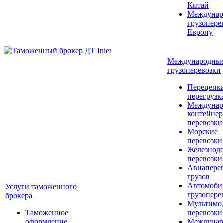
Китай
Междунар
грузопере
Европу
Международны
грузоперевозки
Перецепка
перегрузк
Междунар
контейне
перевозки
Морские
перевозки
Железнод
перевозки
Авиапере
грузов
Автомоби
Услуги таможенного
грузопере
брокера
Мультимо
Таможенное
перевозки
оформление
Междунар