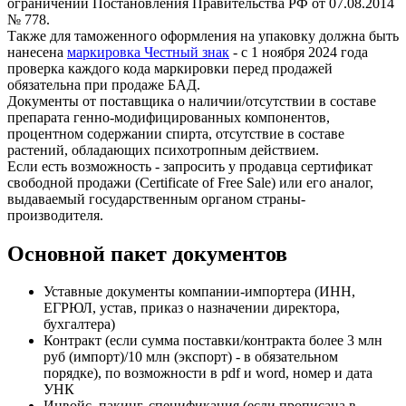
ограничений Постановления Правительства РФ от 07.08.2014
№ 778.
Также для таможенного оформления на упаковку должна быть
нанесена
маркировка Честный знак
- с 1 ноября 2024 года
проверка каждого кода маркировки перед продажей
обязательна при продаже БАД.
Документы от поставщика о наличии/отсутствии в составе
препарата генно-модифицированных компонентов,
процентном содержании спирта, отсутствие в составе
растений, обладающих психотропным действием.
Если есть возможность - запросить у продавца сертификат
свободной продажи (Certificate of Free Sale) или его аналог,
выдаваемый государственным органом страны-
производителя.
Основной пакет документов
Уставные документы компании-импортера (ИНН,
ЕГРЮЛ, устав, приказ о назначении директора,
бухгалтера)
Контракт (если сумма поставки/контракта более 3 млн
руб (импорт)/10 млн (экспорт) - в обязательном
порядке), по возможности в pdf и word, номер и дата
УНК
Инвойс, пакинг, спецификация (если прописана в