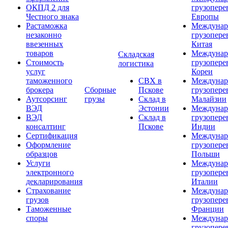
ОКПД 2 для
грузопере
Честного знака
Европы
Растаможка
Междунар
незаконно
грузопере
ввезенных
Китая
товаров
Междунар
Складская
Стоимость
грузопере
логистика
услуг
Кореи
таможенного
СВХ в
Междунар
брокера
Сборные
Пскове
грузопере
Аутсорсинг
грузы
Склад в
Малайзии
ВЭД
Эстонии
Междунар
ВЭД
Склад в
грузопере
консалтинг
Пскове
Индии
Сертификация
Междунар
Оформление
грузопере
образцов
Польши
Услуги
Междунар
электронного
грузопере
декларирования
Италии
Страхование
Междунар
грузов
грузопере
Таможенные
Франции
споры
Междунар
грузопере