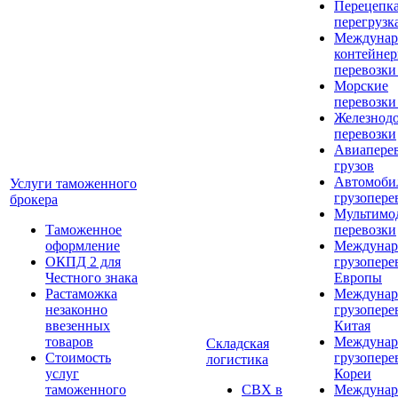
Перецепка
перегрузк
Междунар
контейне
перевозки
Морские
перевозки
Железнод
перевозки
Авиапере
грузов
Автомоби
Услуги таможенного
грузопере
брокера
Мультимо
Таможенное
перевозки
оформление
Междунар
ОКПД 2 для
грузопере
Честного знака
Европы
Растаможка
Междунар
незаконно
грузопере
ввезенных
Китая
товаров
Междунар
Складская
Стоимость
грузопере
логистика
услуг
Кореи
таможенного
СВХ в
Междунар