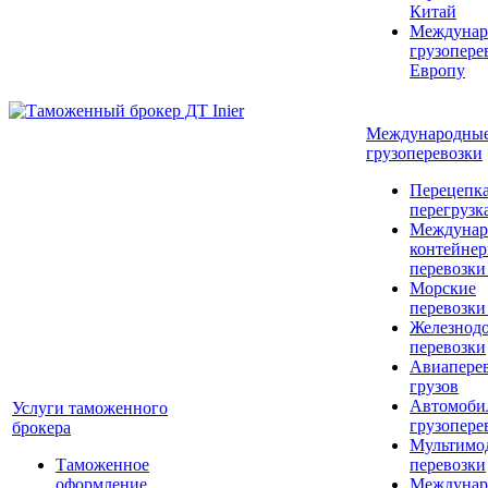
Китай
Междунар
грузопере
Европу
Международны
грузоперевозки
Перецепка
перегрузк
Междунар
контейне
перевозки
Морские
перевозки
Железнод
перевозки
Авиапере
грузов
Автомоби
Услуги таможенного
грузопере
брокера
Мультимо
Таможенное
перевозки
оформление
Междунар