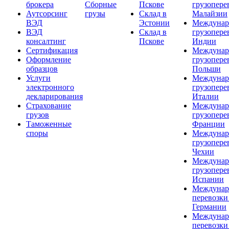
брокера
Сборные
Пскове
грузопере
Аутсорсинг
грузы
Склад в
Малайзии
ВЭД
Эстонии
Междунар
ВЭД
Склад в
грузопере
консалтинг
Пскове
Индии
Сертификация
Междунар
Оформление
грузопере
образцов
Польши
Услуги
Междунар
электронного
грузопере
декларирования
Италии
Страхование
Междунар
грузов
грузопере
Таможенные
Франции
споры
Междунар
грузопере
Чехии
Междунар
грузопере
Испании
Междунар
перевозки
Германии
Междунар
перевозки