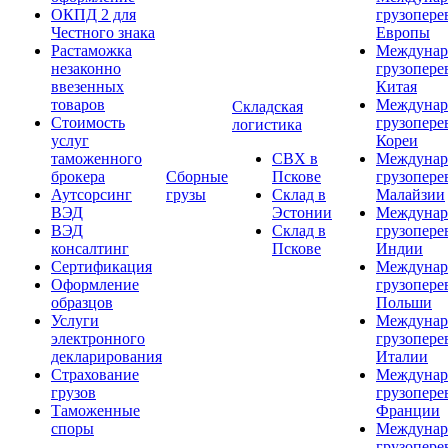
ОКПД 2 для
грузопере
Честного знака
Европы
Растаможка
Междунар
незаконно
грузопере
ввезенных
Китая
товаров
Междунар
Складская
Стоимость
грузопере
логистика
услуг
Кореи
таможенного
СВХ в
Междунар
брокера
Сборные
Пскове
грузопере
Аутсорсинг
грузы
Склад в
Малайзии
ВЭД
Эстонии
Междунар
ВЭД
Склад в
грузопере
консалтинг
Пскове
Индии
Сертификация
Междунар
Оформление
грузопере
образцов
Польши
Услуги
Междунар
электронного
грузопере
декларирования
Италии
Страхование
Междунар
грузов
грузопере
Таможенные
Франции
споры
Междунар
грузопере