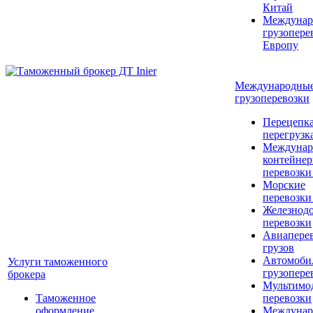
Китай
Междунар
грузопере
Европу
Международны
грузоперевозки
Перецепка
перегрузк
Междунар
контейне
перевозки
Морские
перевозки
Железнод
перевозки
Авиапере
грузов
Автомоби
Услуги таможенного
грузопере
брокера
Мультимо
Таможенное
перевозки
оформление
Междунар