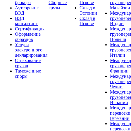
брокера
Сборные
Пскове
грузопере
Аутсорсинг
грузы
Склад в
Малайзии
ВЭД
Эстонии
Междунар
ВЭД
Склад в
грузопере
консалтинг
Пскове
Индии
Сертификация
Междунар
Оформление
грузопере
образцов
Польши
Услуги
Междунар
электронного
грузопере
декларирования
Италии
Страхование
Междунар
грузов
грузопере
Таможенные
Франции
споры
Междунар
грузопере
Чехии
Междунар
грузопере
Испании
Междунар
перевозки
Германии
Междунар
перевозки