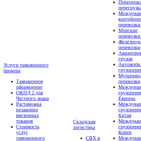
Перецепка
перегрузк
Междунар
контейне
перевозки
Морские
перевозки
Железнод
перевозки
Авиапере
грузов
Автомоби
Услуги таможенного
грузопере
брокера
Мультимо
Таможенное
перевозки
оформление
Междунар
ОКПД 2 для
грузопере
Честного знака
Европы
Растаможка
Междунар
незаконно
грузопере
ввезенных
Китая
товаров
Междунар
Складская
Стоимость
грузопере
логистика
услуг
Кореи
таможенного
СВХ в
Междунар