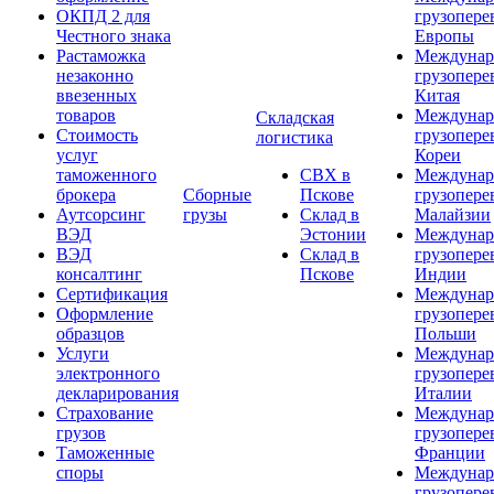
ОКПД 2 для
грузопере
Честного знака
Европы
Растаможка
Междунар
незаконно
грузопере
ввезенных
Китая
товаров
Междунар
Складская
Стоимость
грузопере
логистика
услуг
Кореи
таможенного
СВХ в
Междунар
брокера
Сборные
Пскове
грузопере
Аутсорсинг
грузы
Склад в
Малайзии
ВЭД
Эстонии
Междунар
ВЭД
Склад в
грузопере
консалтинг
Пскове
Индии
Сертификация
Междунар
Оформление
грузопере
образцов
Польши
Услуги
Междунар
электронного
грузопере
декларирования
Италии
Страхование
Междунар
грузов
грузопере
Таможенные
Франции
споры
Междунар
грузопере