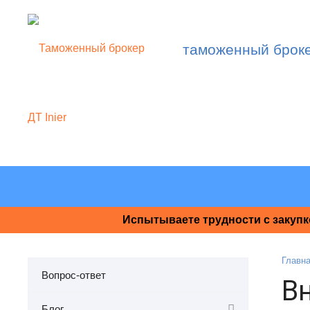
таможенный брок
Испытываете трудности с закупк
Главн
Вопрос-ответ
В
Блог