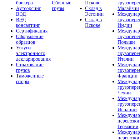
брокера
Сборные
Пскове
грузопере
Аутсорсинг
грузы
Склад в
Малайзии
ВЭД
Эстонии
Междунар
ВЭД
Склад в
грузопере
консалтинг
Пскове
Индии
Сертификация
Междунар
Оформление
грузопере
образцов
Польши
Услуги
Междунар
электронного
грузопере
декларирования
Италии
Страхование
Междунар
грузов
грузопере
Таможенные
Франции
споры
Междунар
грузопере
Чехии
Междунар
грузопере
Испании
Междунар
перевозки
Германии
Междунар
перевозки