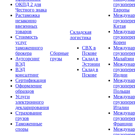
ОКПД 2 для
грузопере
Честного знака
Европы
Растаможка
Междунар
незаконно
грузопере
ввезенных
Китая
товаров
Междунар
Складская
Стоимость
грузопере
логистика
услуг
Кореи
таможенного
СВХ в
Междунар
брокера
Сборные
Пскове
грузопере
Аутсорсинг
грузы
Склад в
Малайзии
ВЭД
Эстонии
Междунар
ВЭД
Склад в
грузопере
консалтинг
Пскове
Индии
Сертификация
Междунар
Оформление
грузопере
образцов
Польши
Услуги
Междунар
электронного
грузопере
декларирования
Италии
Страхование
Междунар
грузов
грузопере
Таможенные
Франции
споры
Междунар
грузопере