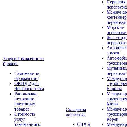
Перецепка
перегрузк
Междунар
контейне
перевозки
Морские
перевозки
Железнод
перевозки
Авиапере
грузов
Автомоби
Услуги таможенного
грузопере
брокера
Мультимо
Таможенное
перевозки
оформление
Междунар
ОКПД 2 для
грузопере
Честного знака
Европы
Растаможка
Междунар
незаконно
грузопере
ввезенных
Китая
товаров
Междунар
Складская
Стоимость
грузопере
логистика
услуг
Кореи
таможенного
СВХ в
Междунар