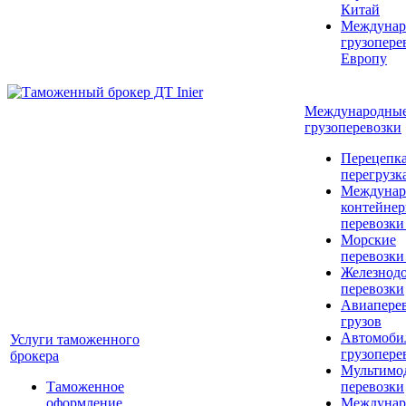
Китай
Междунар
грузопере
Европу
Международны
грузоперевозки
Перецепка
перегрузк
Междунар
контейне
перевозки
Морские
перевозки
Железнод
перевозки
Авиапере
грузов
Автомоби
Услуги таможенного
грузопере
брокера
Мультимо
Таможенное
перевозки
оформление
Междунар