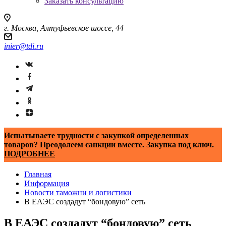
Заказать консультацию
г. Москва, Алтуфьевское шоссе, 44
inier@tdi.ru
Испытываете трудности с закупкой определенных
товаров? Преодолеем санкции вместе. Закупка под ключ.
ПОДРОБНЕЕ
Главная
Информация
Новости таможни и логистики
В ЕАЭС создадут “бондовую” сеть
В ЕАЭС создадут “бондовую” сеть