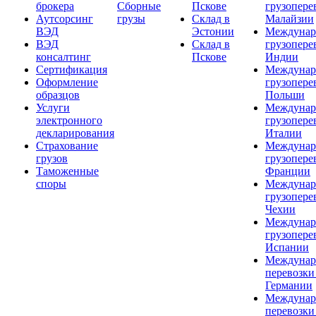
брокера
Сборные
Пскове
грузопере
Аутсорсинг
грузы
Склад в
Малайзии
ВЭД
Эстонии
Междунар
ВЭД
Склад в
грузопере
консалтинг
Пскове
Индии
Сертификация
Междунар
Оформление
грузопере
образцов
Польши
Услуги
Междунар
электронного
грузопере
декларирования
Италии
Страхование
Междунар
грузов
грузопере
Таможенные
Франции
споры
Междунар
грузопере
Чехии
Междунар
грузопере
Испании
Междунар
перевозки
Германии
Междунар
перевозки