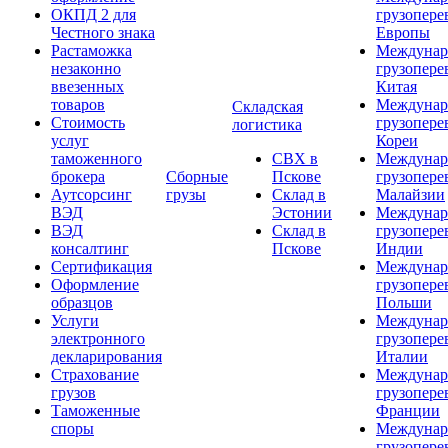
ОКПД 2 для
грузопере
Честного знака
Европы
Растаможка
Междунар
незаконно
грузопере
ввезенных
Китая
товаров
Междунар
Складская
Стоимость
грузопере
логистика
услуг
Кореи
таможенного
СВХ в
Междунар
брокера
Сборные
Пскове
грузопере
Аутсорсинг
грузы
Склад в
Малайзии
ВЭД
Эстонии
Междунар
ВЭД
Склад в
грузопере
консалтинг
Пскове
Индии
Сертификация
Междунар
Оформление
грузопере
образцов
Польши
Услуги
Междунар
электронного
грузопере
декларирования
Италии
Страхование
Междунар
грузов
грузопере
Таможенные
Франции
споры
Междунар
грузопере