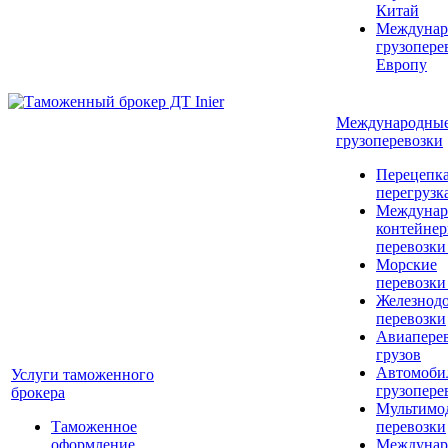
Китай
Междунар
грузопере
Европу
Международны
грузоперевозки
Перецепка
перегрузк
Междунар
контейне
перевозки
Морские
перевозки
Железнод
перевозки
Авиапере
грузов
Автомоби
Услуги таможенного
грузопере
брокера
Мультимо
Таможенное
перевозки
оформление
Междунар