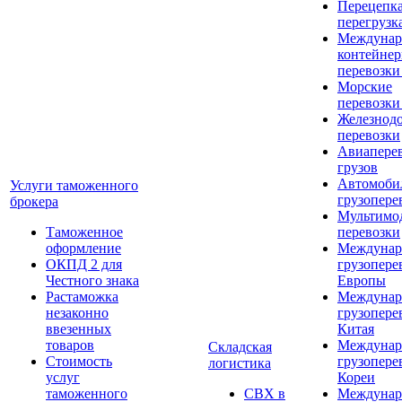
Перецепка
перегрузк
Междунар
контейне
перевозки
Морские
перевозки
Железнод
перевозки
Авиапере
грузов
Автомоби
Услуги таможенного
грузопере
брокера
Мультимо
Таможенное
перевозки
оформление
Междунар
ОКПД 2 для
грузопере
Честного знака
Европы
Растаможка
Междунар
незаконно
грузопере
ввезенных
Китая
товаров
Междунар
Складская
Стоимость
грузопере
логистика
услуг
Кореи
таможенного
СВХ в
Междунар