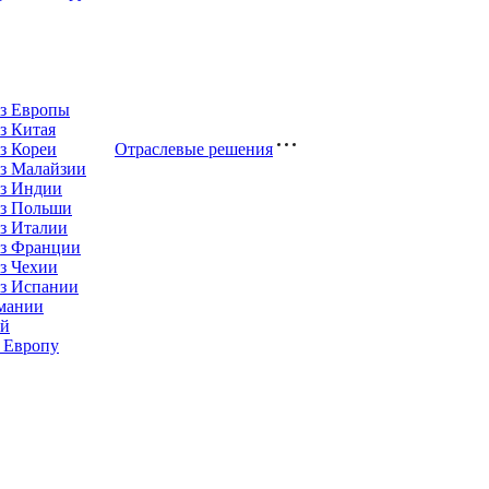
из Европы
з Китая
з Кореи
Отраслевые решения
з Малайзии
из Индии
из Польши
з Италии
из Франции
з Чехии
из Испании
рмании
ай
 Европу