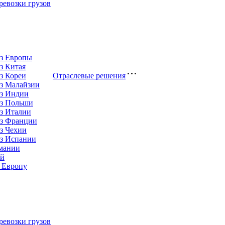
евозки грузов
из Европы
з Китая
з Кореи
Отраслевые решения
з Малайзии
из Индии
из Польши
з Италии
из Франции
з Чехии
из Испании
рмании
ай
 Европу
евозки грузов