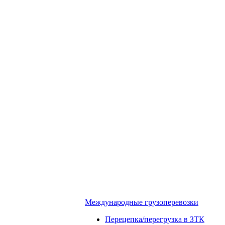
Международные грузоперевозки
Перецепка/перегрузка в ЗТК