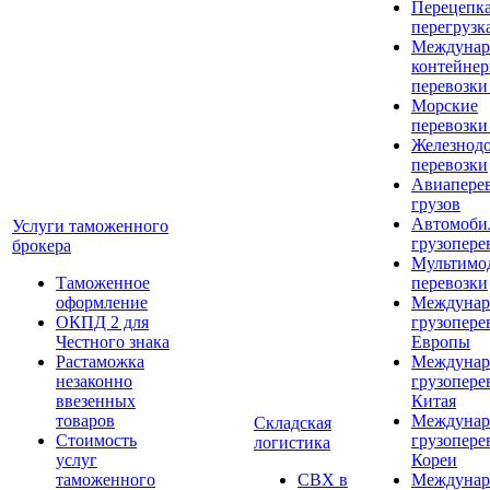
Перецепка
перегрузк
Междунар
контейне
перевозки
Морские
перевозки
Железнод
перевозки
Авиапере
грузов
Автомоби
Услуги таможенного
грузопере
брокера
Мультимо
Таможенное
перевозки
оформление
Междунар
ОКПД 2 для
грузопере
Честного знака
Европы
Растаможка
Междунар
незаконно
грузопере
ввезенных
Китая
товаров
Междунар
Складская
Стоимость
грузопере
логистика
услуг
Кореи
таможенного
СВХ в
Междунар