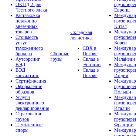
ОКПД 2 для
грузопере
Честного знака
Европы
Растаможка
Междунар
незаконно
грузопере
ввезенных
Китая
товаров
Междунар
Складская
Стоимость
грузопере
логистика
услуг
Кореи
таможенного
СВХ в
Междунар
брокера
Сборные
Пскове
грузопере
Аутсорсинг
грузы
Склад в
Малайзии
ВЭД
Эстонии
Междунар
ВЭД
Склад в
грузопере
консалтинг
Пскове
Индии
Сертификация
Междунар
Оформление
грузопере
образцов
Польши
Услуги
Междунар
электронного
грузопере
декларирования
Италии
Страхование
Междунар
грузов
грузопере
Таможенные
Франции
споры
Междунар
грузопере