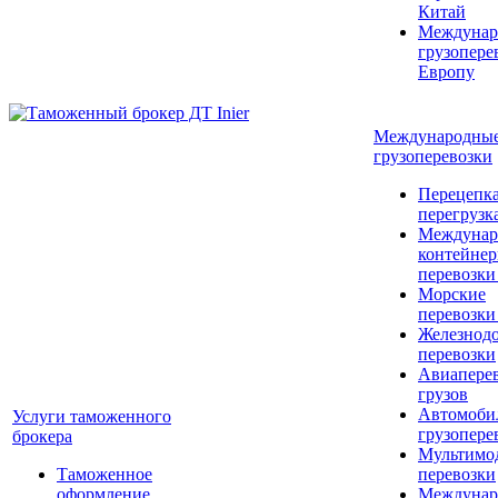
Китай
Междунар
грузопере
Европу
Международны
грузоперевозки
Перецепка
перегрузк
Междунар
контейне
перевозки
Морские
перевозки
Железнод
перевозки
Авиапере
грузов
Автомоби
Услуги таможенного
грузопере
брокера
Мультимо
Таможенное
перевозки
оформление
Междунар