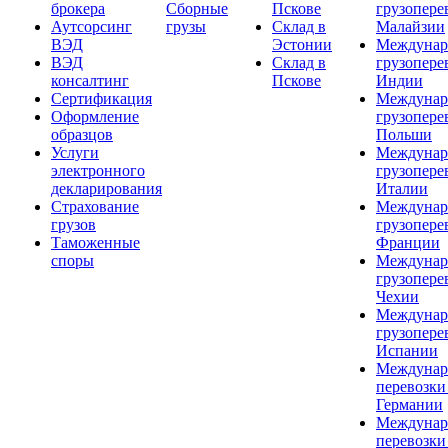
брокера
Сборные
Пскове
грузопере
Аутсорсинг
грузы
Склад в
Малайзии
ВЭД
Эстонии
Междунар
ВЭД
Склад в
грузопере
консалтинг
Пскове
Индии
Сертификация
Междунар
Оформление
грузопере
образцов
Польши
Услуги
Междунар
электронного
грузопере
декларирования
Италии
Страхование
Междунар
грузов
грузопере
Таможенные
Франции
споры
Междунар
грузопере
Чехии
Междунар
грузопере
Испании
Междунар
перевозки
Германии
Междунар
перевозки