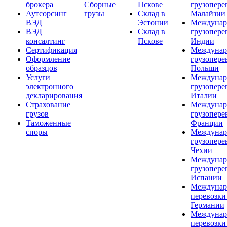
брокера
Сборные
Пскове
грузопере
Аутсорсинг
грузы
Склад в
Малайзии
ВЭД
Эстонии
Междунар
ВЭД
Склад в
грузопере
консалтинг
Пскове
Индии
Сертификация
Междунар
Оформление
грузопере
образцов
Польши
Услуги
Междунар
электронного
грузопере
декларирования
Италии
Страхование
Междунар
грузов
грузопере
Таможенные
Франции
споры
Междунар
грузопере
Чехии
Междунар
грузопере
Испании
Междунар
перевозки
Германии
Междунар
перевозки