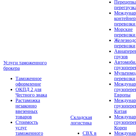
Перецепка
перегрузк
Междунар
контейне
перевозки
Морские
перевозки
Железнод
перевозки
Авиапере
грузов
Автомоби
Услуги таможенного
грузопере
брокера
Мультимо
Таможенное
перевозки
оформление
Междунар
ОКПД 2 для
грузопере
Честного знака
Европы
Растаможка
Междунар
незаконно
грузопере
ввезенных
Китая
товаров
Междунар
Складская
Стоимость
грузопере
логистика
услуг
Кореи
таможенного
СВХ в
Междунар