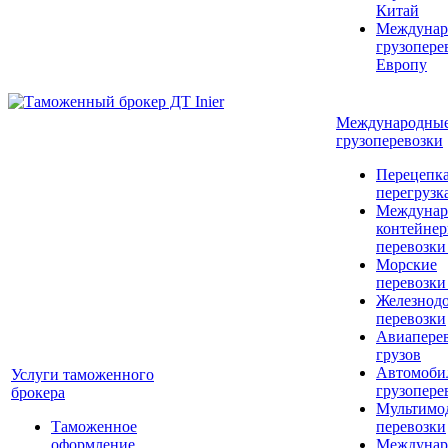
Китай
Междунар
грузопере
Европу
Международны
грузоперевозки
Перецепка
перегрузк
Междунар
контейне
перевозки
Морские
перевозки
Железнод
перевозки
Авиапере
грузов
Автомоби
Услуги таможенного
грузопере
брокера
Мультимо
Таможенное
перевозки
оформление
Междунар