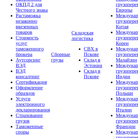
ОКПД 2 для
грузопере
Честного знака
Европы
Растаможка
Междунар
незаконно
грузопере
ввезенных
Китая
товаров
Междунар
Складская
Стоимость
грузопере
логистика
услуг
Кореи
таможенного
СВХ в
Междунар
брокера
Сборные
Пскове
грузопере
Аутсорсинг
грузы
Склад в
Малайзии
ВЭД
Эстонии
Междунар
ВЭД
Склад в
грузопере
консалтинг
Пскове
Индии
Сертификация
Междунар
Оформление
грузопере
образцов
Польши
Услуги
Междунар
электронного
грузопере
декларирования
Италии
Страхование
Междунар
грузов
грузопере
Таможенные
Франции
споры
Междунар
грузопере