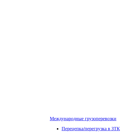
Международные грузоперевозки
Перецепка/перегрузка в ЗТК