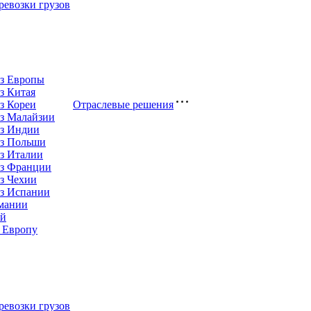
евозки грузов
из Европы
з Китая
з Кореи
Отраслевые решения
з Малайзии
из Индии
из Польши
з Италии
из Франции
з Чехии
из Испании
рмании
ай
 Европу
евозки грузов