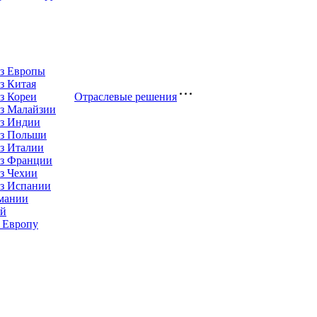
из Европы
з Китая
з Кореи
Отраслевые решения
з Малайзии
из Индии
из Польши
з Италии
из Франции
з Чехии
из Испании
рмании
ай
 Европу