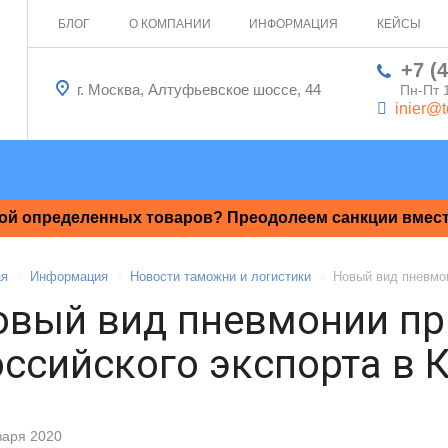
БЛОГ
О КОМПАНИИ
ИНФОРМАЦИЯ
КЕЙСЫ
+7 (
г. Москва, Алтуфьевское шоссе, 44
Пн-Пт 
inier@t
ой определенных товаров? Преодолеем санкции вместе
ая
Информация
Новости таможни и логистики
Новый вид пневмон
овый вид пневмонии пр
ссийского экспорта в 
варя 2020