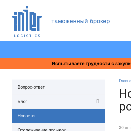
таможенный брокер
Испытываете трудности с закупк
Главн
Вопрос-ответ
Н
Блог
ро
Новости
30 ян
Отслеживание посылок