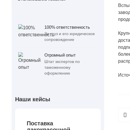
Вспы
завод
прод
100% ответственность
Круп
За груз и его юридическое
сопровождение
доста
подп
более
Огромный опыт
расп
Штат экспертов по
таможенному
оформлению
Источ
Наши кейсы
Поставка
лакокрасочной