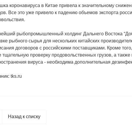
шка коронавируса в Китае привела к значительному сниже
ов. Все это уже привело к падению объемов экспорта росси
овольствия.
нейший рыбопромышленный холдинг Дальнего Востока “Доб
вке рыбного сырья для нескольких китайских производител
исания договоров с российскими поставщиками. Кроме тог
 тщательную проверку продовольственных грузов, а также 
ространения вируса - необходима дополнительная дезинфе
ник: tks.ru
Назад к списку