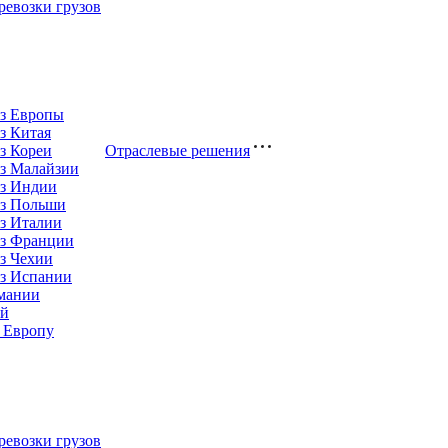
евозки грузов
из Европы
з Китая
з Кореи
Отраслевые решения
з Малайзии
из Индии
из Польши
з Италии
из Франции
з Чехии
из Испании
рмании
ай
 Европу
евозки грузов