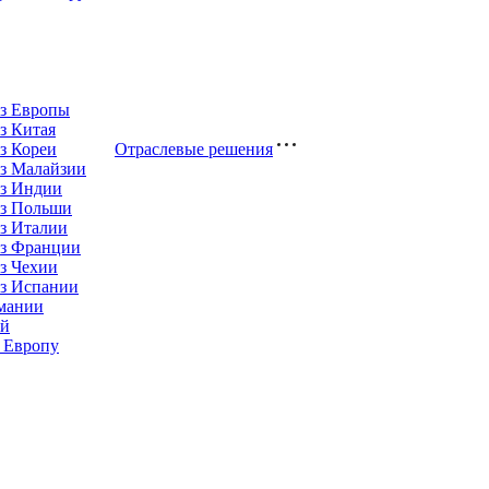
из Европы
з Китая
з Кореи
Отраслевые решения
з Малайзии
из Индии
из Польши
з Италии
из Франции
з Чехии
из Испании
рмании
ай
 Европу