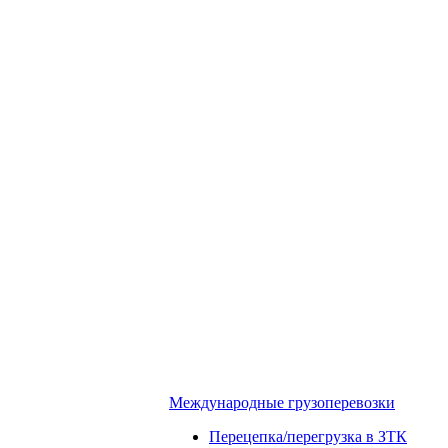
Международные грузоперевозки
Перецепка/перегрузка в ЗТК