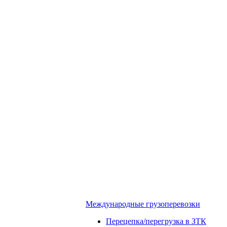
Международные грузоперевозки
Перецепка/перегрузка в ЗТК