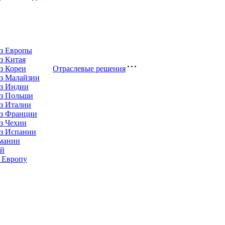
из Европы
з Китая
з Кореи
Отраслевые решения
з Малайзии
из Индии
из Польши
з Италии
из Франции
з Чехии
из Испании
рмании
ай
 Европу