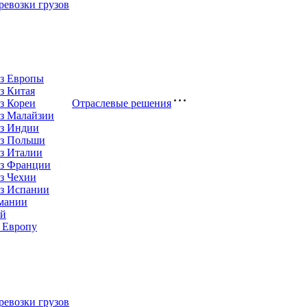
евозки грузов
из Европы
з Китая
з Кореи
Отраслевые решения
з Малайзии
из Индии
из Польши
з Италии
из Франции
з Чехии
из Испании
рмании
ай
 Европу
евозки грузов