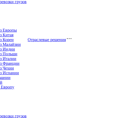
евозки грузов
из Европы
з Китая
з Кореи
Отраслевые решения
з Малайзии
из Индии
из Польши
з Италии
из Франции
з Чехии
из Испании
рмании
ай
 Европу
евозки грузов