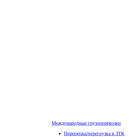
Международные грузоперевозки
Перецепка/перегрузка в ЗТК