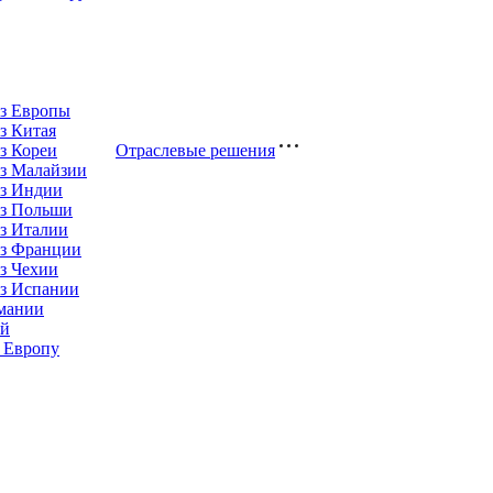
из Европы
з Китая
з Кореи
Отраслевые решения
з Малайзии
из Индии
из Польши
з Италии
из Франции
з Чехии
из Испании
рмании
ай
 Европу