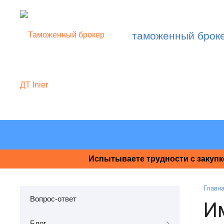
таможенный брок
Испытываете трудности с закупк
Главн
Вопрос-ответ
И
Блог