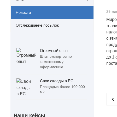
29 ма
Новости
Миров
Отслеживание посылок
значи
налог
с эти
проду
Огромный опыт
огран
Штат экспертов по
до 1 
таможенному
поста
оформлению
Свои склады в ЕС
Площадью более 100 000
м2
Наши кейсы