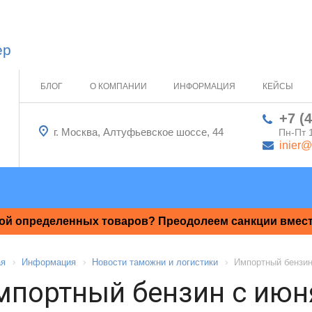
ер
БЛОГ
О КОМПАНИИ
ИНФОРМАЦИЯ
КЕЙСЫ
+7 (
г. Москва, Алтуфьевское шоссе, 44
Пн-Пт 
inier@
ой определенных товаров? Преодолеем санкции вместе
ая
Информация
Новости таможни и логистики
Импортный бензин
мпортный бензин с июня