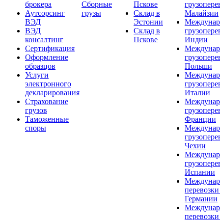
брокера
Сборные
Пскове
грузопере
Аутсорсинг
грузы
Склад в
Малайзии
ВЭД
Эстонии
Междунар
ВЭД
Склад в
грузопере
консалтинг
Пскове
Индии
Сертификация
Междунар
Оформление
грузопере
образцов
Польши
Услуги
Междунар
электронного
грузопере
декларирования
Италии
Страхование
Междунар
грузов
грузопере
Таможенные
Франции
споры
Междунар
грузопере
Чехии
Междунар
грузопере
Испании
Междунар
перевозки
Германии
Междунар
перевозки