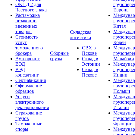
ОКПД 2 для
грузопере
Честного знака
Европы
Растаможка
Междунар
незаконно
грузопере
ввезенных
Китая
товаров
Междунар
Складская
Стоимость
грузопере
логистика
услуг
Кореи
таможенного
СВХ в
Междунар
брокера
Сборные
Пскове
грузопере
Аутсорсинг
грузы
Склад в
Малайзии
ВЭД
Эстонии
Междунар
ВЭД
Склад в
грузопере
консалтинг
Пскове
Индии
Сертификация
Междунар
Оформление
грузопере
образцов
Польши
Услуги
Междунар
электронного
грузопере
декларирования
Италии
Страхование
Междунар
грузов
грузопере
Таможенные
Франции
споры
Междунар
грузопере