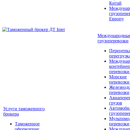
Китай
Междунар
грузопере
Европу
Международны
грузоперевозки
Перецепка
перегрузк
Междунар
контейне
перевозки
Морские
перевозки
Железнод
перевозки
Авиапере
грузов
Автомоби
Услуги таможенного
грузопере
брокера
Мультимо
Таможенное
перевозки
оформление
Междунар