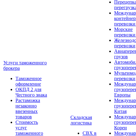
Перецепка
перегрузк
Междунар
контейне
перевозки
Морские
перевозки
Железнод
перевозки
Авиапере
грузов
Автомоби
Услуги таможенного
грузопере
брокера
Мультимо
Таможенное
перевозки
оформление
Междунар
ОКПД 2 для
грузопере
Честного знака
Европы
Растаможка
Междунар
незаконно
грузопере
ввезенных
Китая
товаров
Междунар
Складская
Стоимость
грузопере
логистика
услуг
Кореи
таможенного
СВХ в
Междунар