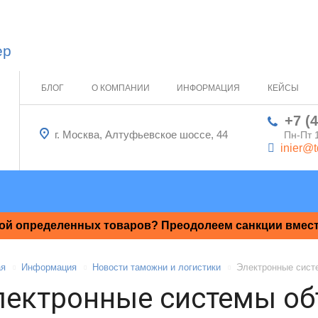
ер
БЛОГ
О КОМПАНИИ
ИНФОРМАЦИЯ
КЕЙСЫ
+7 (
г. Москва, Алтуфьевское шоссе, 44
Пн-Пт 
inier@t
ой определенных товаров? Преодолеем санкции вместе
ая
Информация
Новости таможни и логистики
Электронные сист
лектронные системы о