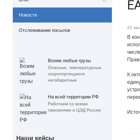
Е
Новости
22 ию
Отслеживание посылок
В кон
испо
числе
Прави
Возим любые грузы
Опасные, температурные,
скоропортящиеся,
К ок
негабаритные
едину
устр
На всей территории РФ
перев
Работаем со всеми
таможнями и ЦЭД России
Источ
Наши кейсы