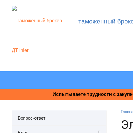
таможенный брок
Испытываете трудности с закупк
Главн
Вопрос-ответ
Э
Блог